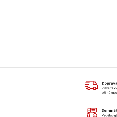
Doprav
Získejte 
při nákup
Seminář
Vzdělávejt