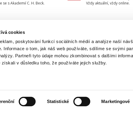
e se s Akademií C. H. Beck.
Vždy aktuální, vždy online.
ívá cookies
TAKTUJTE NÁS
INFORMACE
reklam, poskytování funkcí sociálních médií a analýze naší návš
 Informace o tom, jak náš web používáte, sdílíme se svými par
O nakladatelství
733 734 348
analýzy. Partneři tyto údaje mohou zkombinovat s dalšími inform
Ochrana osobních údajů
é získali v důsledku toho, že používáte jejich služby.
beck@beck.cz
Obchodní podmínky
facebook.com/beck.cz
Způsob dodání a platby
Kontakty
erenční
Statistické
Marketingové