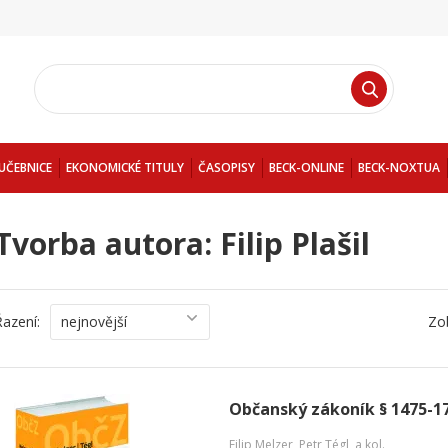
UČEBNICE
EKONOMICKÉ TITULY
ČASOPISY
BECK-ONLINE
BECK-NOXTUA
Tvorba autora: Filip Plašil
Řazení:
nejnovější
Zo
Občanský zákoník § 1475-1
Filip Melzer
,
Petr Tégl
,
a kol.