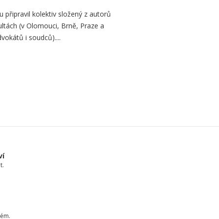
připravil kolektiv složený z autorů
ultách (v Olomouci, Brně, Praze a
dvokátů i soudců)....
ví
t.
tém.