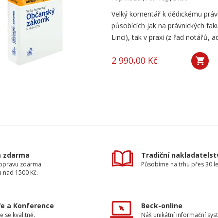
Velký komentář k dědickému právu 
působících jak na právnických fak
Linci), tak v praxi (z řad notářů, a
2 990,00 Kč
a zdarma
Tradiční nakladatelst
dopravu zdarma
Působíme na trhu přes 30 le
u nad 1500 Kč.
e a Konference
Beck-online
e se kvalitně.
Náš unikátní informační sys