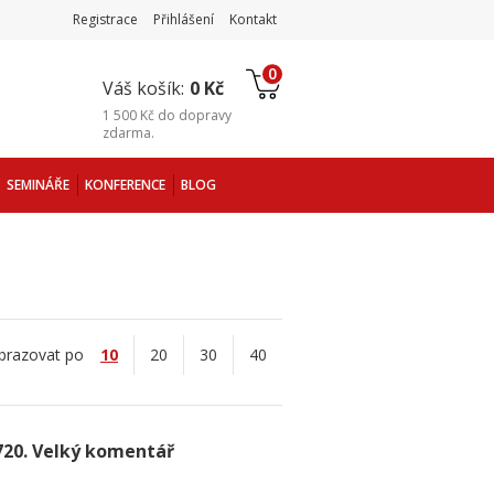
Registrace
Přihlášení
Kontakt
0
Váš košík:
0 Kč
1 500 Kč
do
dopravy
zdarma
.
SEMINÁŘE
KONFERENCE
BLOG
brazovat po
10
20
30
40
720. Velký komentář