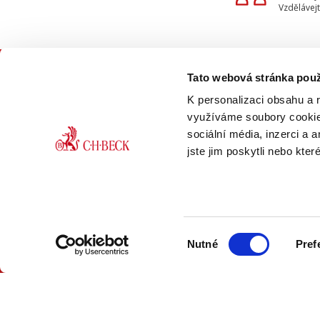
Vzdělávejt
Tato webová stránka použ
KON
K personalizaci obsahu a 
využíváme soubory cookie.
sociální média, inzerci a 
jste jim poskytli nebo kter
ONLINE
PDF
Výběr
VERZE
VERZE
Nutné
Pref
souhlasu