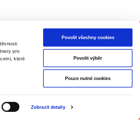
Povolit všechny cookies
PŘIPOJTE SE K NÁM
těvnosti
tnery pro
Buďte informovaní o našich
Povolit výběr
acemi, které
knižních novinkách, seminářích,
konferencích a akčních nabídkách
jako první!
Pouze nutné cookies
ODESLAT
Zobrazit detaily
Přečtěte si, jak naše nakladatelství
nakládá s Vašimi
osobními údaji
.