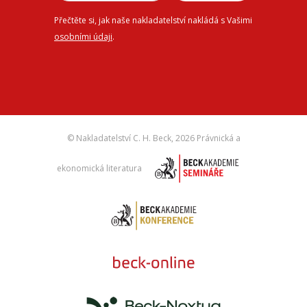
Přečtěte si, jak naše nakladatelství nakládá s Vašimi
osobními údaji
.
© Nakladatelství C. H. Beck,
2026 Právnická a
ekonomická literatura