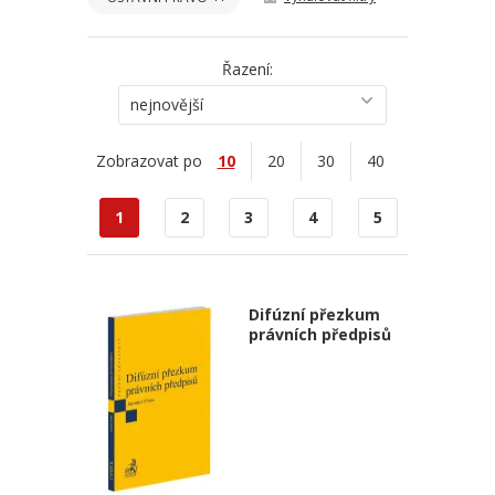
Řazení:
nejnovější
Zobrazovat po
10
20
30
40
1
2
3
4
5
Difúzní přezkum
právních předpisů