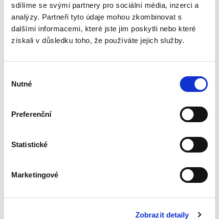
možnosti obrany proti němu, přičemž...
sdílíme se svými partnery pro sociální média, inzerci a
analýzy. Partneři tyto údaje mohou zkombinovat s
dalšími informacemi, které jste jim poskytli nebo které
Právo v dabingu
získali v důsledku toho, že používáte jejich služby.
Výběr
Nutné
souhlasu
Preferenční
Martin Adamec
,
Vladimír Sharp
690,00 Kč
Statistické
Monografie se jako první odborná publikace
svého druhu věnuje syntéze problematiky
Marketingové
dabingu a práva a zkoumání otázek ležících na
pomezí obou těchto oborů. Ačkoliv právním
aspektům dabingové tvorby...
Zobrazit detaily