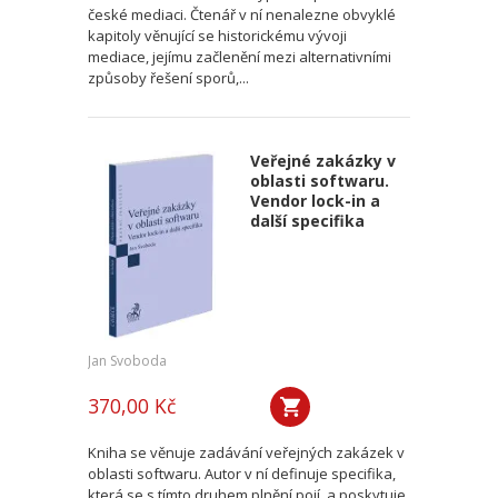
české mediaci. Čtenář v ní nenalezne obvyklé
kapitoly věnující se historickému vývoji
mediace, jejímu začlenění mezi alternativními
způsoby řešení sporů,...
Veřejné zakázky v
oblasti softwaru.
Vendor lock-in a
další specifika
Jan Svoboda
370,00 Kč
Kniha se věnuje zadávání veřejných zakázek v
oblasti softwaru. Autor v ní definuje specifika,
která se s tímto druhem plnění pojí, a poskytuje