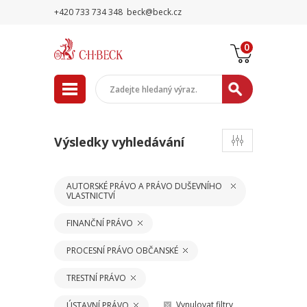
+420 733 734 348
beck@beck.cz
0
Výsledky vyhledávání
AUTORSKÉ PRÁVO A PRÁVO DUŠEVNÍHO
VLASTNICTVÍ
FINANČNÍ PRÁVO
PROCESNÍ PRÁVO OBČANSKÉ
TRESTNÍ PRÁVO
Vynulovat filtry
ÚSTAVNÍ PRÁVO