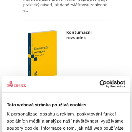
praktický návod, jak dané zvláštnosti zohlednit
v...
Kontumační
rozsudek
Miroslav Sedláček,
470,00 Kč
Tato webová stránka používá cookies
Publikace podrobně zkoumá rozsudek pro
K personalizaci obsahu a reklam, poskytování funkcí
zmeškání jako klasický institut civilního
sporného řízení. Autor postupně rozebírá
sociálních médií a analýze naší návštěvnosti využíváme
podmínky jeho vydání, právní důsledky i
soubory cookie. Informace o tom, jak náš web používáte,