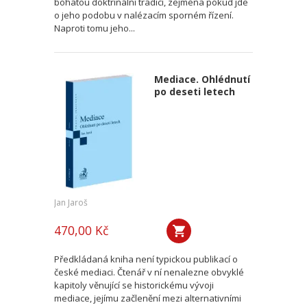
bohatou doktrinální tradicí, zejména pokud jde
o jeho podobu v nalézacím sporném řízení.
Naproti tomu jeho...
Mediace. Ohlédnutí
po deseti letech
Jan Jaroš
470,00 Kč
Předkládaná kniha není typickou publikací o
české mediaci. Čtenář v ní nenalezne obvyklé
kapitoly věnující se historickému vývoji
mediace, jejímu začlenění mezi alternativními