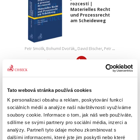
rozcestí |
Materielles Recht
und Prozessrecht
am Scheideweg
Petr Smolík
,
Bohumil Dvořák,
,
David Elischer
,
Petr Lavický
,
Tomáš 
590,00 Kč
Předkládaná kniha se zabývá vybranými
problémy vzájemných vazeb práva hmotného
a procesního. Pojmy hmotného a procesního
Tato webová stránka používá cookies
práva používá v jejich tradičním významu, tedy
jako synonyma pro právo...
K personalizaci obsahu a reklam, poskytování funkcí
sociálních médií a analýze naší návštěvnosti využíváme
soubory cookie. Informace o tom, jak náš web používáte,
Zánik odpovědnosti
sdílíme se svými partnery pro sociální média, inzerci a
za přestupek
analýzy. Partneři tyto údaje mohou zkombinovat s
dalšími informacemi, které jste jim poskytli nebo které