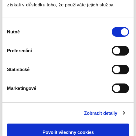
získali v důsledku toho, že používáte jejich služby.
Výběr
Nutné
souhlasu
Tomáš Grygar
550,00 Kč
Preferenční
Publikace je primárně určena odborníkům z řad
správněprávní teorie a praxe, zejména
Statistické
advokátům, akademikům, soudcům správních
soudů nebo pracovníkům správních úřadů
všech druhů a stupňů. Představuje...
Marketingové
Proměny
soukromého práva
Zobrazit detaily
v době COVID-19
Povolit všechny cookies