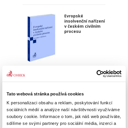
Evropské
insolvenční nařízení
v českém civilním
procesu
Alexander J. Bělohlávek
690,00 Kč
Publikace navazuje na druhé vydání autorova
Tato webová stránka používá cookies
podrobného komentáře k Nařízení 2015/848 o
insolvenčním řízení, který vyšel v české verzi u
K personalizaci obsahu a reklam, poskytování funkcí
C. H. Beck v roce 2020. Zmíněný komentář byl
sociálních médií a analýze naší návštěvnosti využíváme
zpracován v...
soubory cookie. Informace o tom, jak náš web používáte,
sdílíme se svými partnery pro sociální média, inzerci a