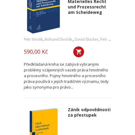
Materielles Recht
und Prozessrecht
am Scheideweg
Petr Smolík
,
Bohumil Dvořák,
,
David Elischer
,
Petr Lavický
,
Tomáš 
590,00 Kč
Předkládaná kniha se zabývá vybranými
problémy vzájemných vazeb práva hmotného
a procesního. Pojmy hmotného a procesního
práva používá v jejich tradičním významu, tedy
jako synonyma pro právo...
Zánik odpovědnosti
za přestupek