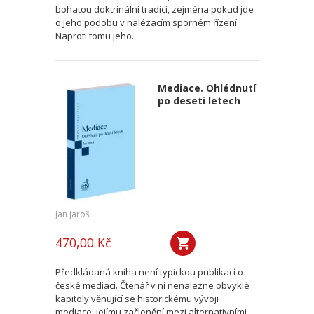
bohatou doktrinální tradicí, zejména pokud jde
o jeho podobu v nalézacím sporném řízení.
Naproti tomu jeho...
Mediace. Ohlédnutí
po deseti letech
Jan Jaroš
470,00 Kč
Předkládaná kniha není typickou publikací o
české mediaci. Čtenář v ní nenalezne obvyklé
kapitoly věnující se historickému vývoji
mediace, jejímu začlenění mezi alternativními