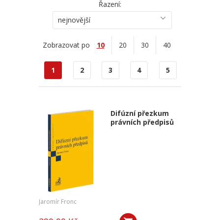
Řazení:
nejnovější
Zobrazovat po
10
20
30
40
1
2
3
4
5
Difúzní přezkum
právních předpisů
Jaromír Fronc