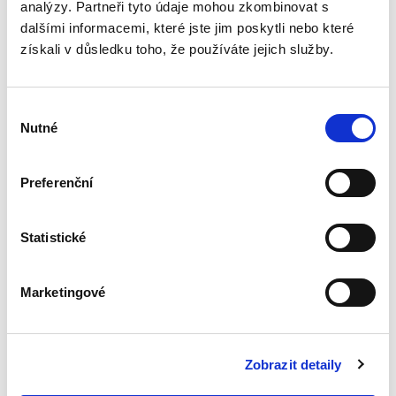
analýzy. Partneři tyto údaje mohou zkombinovat s
Identifikace
dalšími informacemi, které jste jim poskytli nebo které
skutečného
získali v důsledku toho, že používáte jejich služby.
majitele
právnických osob a
právních
uspořádání orgány
Výběr
činnými v trestním
Nutné
řízení
souhlasu
David Svoboda
Preferenční
390,00 Kč
Statistické
Kniha se věnuje tématu identifikace
skutečného majitele právnických osob a dalších
právních uspořádání – zejména svěřenských
Marketingové
fondů z pohledu orgánů činných v trestním
řízení. Přestože je...
Zobrazit detaily
Procesní aspekty