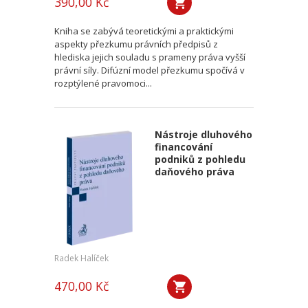
390,00 Kč
Kniha se zabývá teoretickými a praktickými
aspekty přezkumu právních předpisů z
hlediska jejich souladu s prameny práva vyšší
právní síly. Difúzní model přezkumu spočívá v
rozptýlené pravomoci...
Nástroje dluhového
financování
podniků z pohledu
daňového práva
Radek Halíček
470,00 Kč