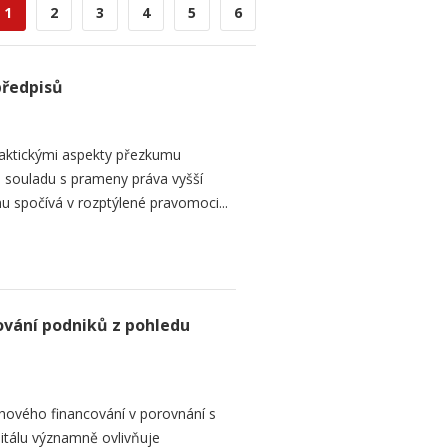
1
2
3
4
5
6
předpisů
raktickými aspekty přezkumu
ch souladu s prameny práva vyšší
mu spočívá v rozptýlené pravomoci...
ování podniků z pohledu
hového financování v porovnání s
itálu významně ovlivňuje