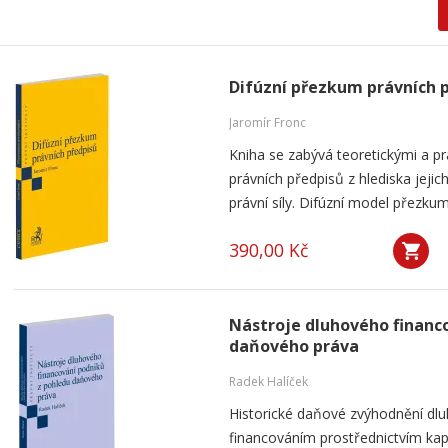
Difúzní přezkum právních 
Jaromír Fronc
Kniha se zabývá teoretickými a p
právních předpisů z hlediska jeji
právní síly. Difúzní model přezku
390,00 Kč
Nástroje dluhového financ
daňového práva
Radek Halíček
Historické daňové zvýhodnění dlu
financováním prostřednictvím kap