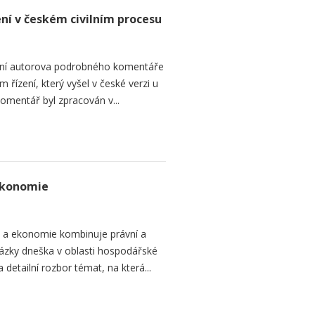
ení v českém civilním procesu
ání autorova podrobného komentáře
 řízení, který vyšel v české verzi u
omentář byl zpracován v...
ekonomie
o a ekonomie kombinuje právní a
ázky dneška v oblasti hospodářské
 detailní rozbor témat, na která...