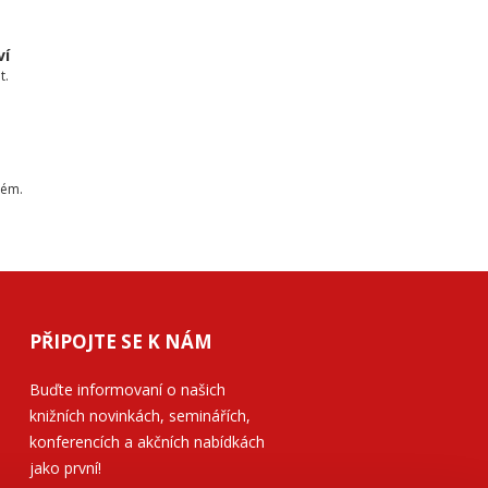
ví
t.
tém.
PŘIPOJTE SE K NÁM
Buďte informovaní o našich
knižních novinkách, seminářích,
konferencích a akčních nabídkách
jako první!