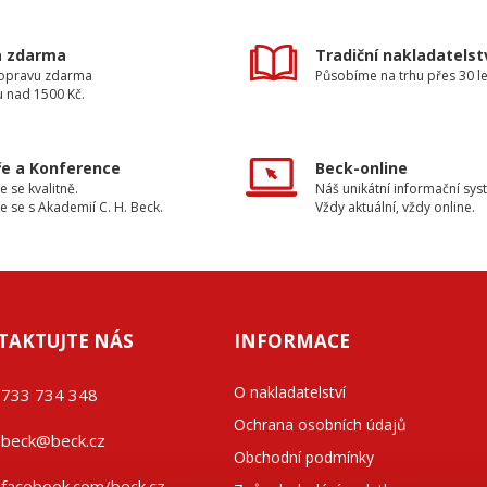
a zdarma
Tradiční nakladatelst
dopravu zdarma
Působíme na trhu přes 30 le
u nad 1500 Kč.
e a Konference
Beck-online
e se kvalitně.
Náš unikátní informační sys
e se s Akademií C. H. Beck.
Vždy aktuální, vždy online.
TAKTUJTE NÁS
INFORMACE
O nakladatelství
733 734 348
Ochrana osobních údajů
beck@beck.cz
Obchodní podmínky
facebook.com/beck.cz