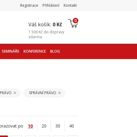
Registrace
Přihlášení
Kontakt
0
Váš košík:
0 Kč
1 500 Kč
do
dopravy
zdarma
.
SEMINÁŘE
KONFERENCE
BLOG
 PRÁVO
SPRÁVNÍ PRÁVO
brazovat po
10
20
30
40