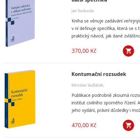
Jan Svoboda
Kniha se věnuje zadávání veřejnýc
v ní definuje specifika, která se s
praktický návod, jak dané zvláštnos
370,00 Kč
Kontumační rozsudek
Miroslav Sedláček,
Publikace podrobně zkoumá rozsu
institut civilního sporného řízení
jeho vydání, právní důsledky i mo
470,00 Kč