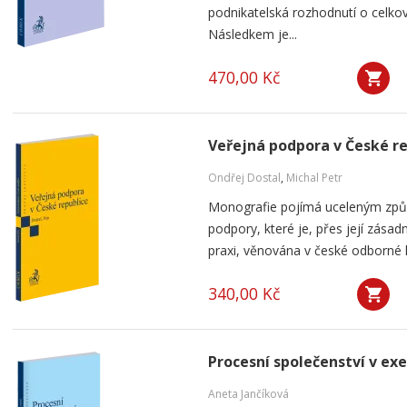
podnikatelská rozhodnutí o celkov
Následkem je...
470,00 Kč
Veřejná podpora v České r
Ondřej Dostal
,
Michal Petr
Monografie pojímá uceleným způ
podpory, které je, přes její zása
praxi, věnována v české odborné li
340,00 Kč
Procesní společenství v ex
Aneta Jančíková