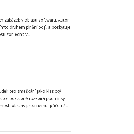
h zakázek v oblasti softwaru. Autor
 tímto druhem plnění pojí, a poskytuje
ti zohlednit v...
dek pro zmeškání jako klasický
. Autor postupně rozebírá podmínky
žnosti obrany proti němu, přičemž...