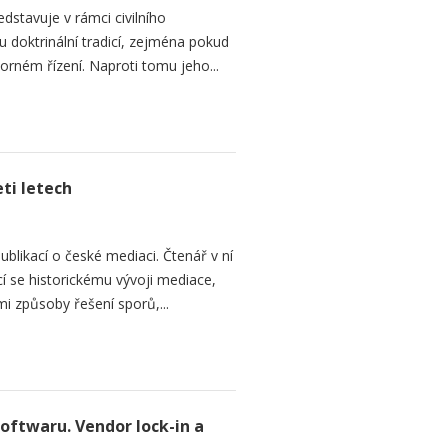
dstavuje v rámci civilního
 doktrinální tradicí, zejména pokud
rném řízení. Naproti tomu jeho...
ti letech
ublikací o české mediaci. Čtenář v ní
cí se historickému vývoji mediace,
mi způsoby řešení sporů,...
softwaru. Vendor lock-in a