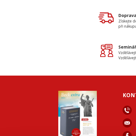
Doprav
Získejte 
při nákup
Seminář
Vzdělávejt
Vzdělávejt
KON