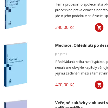
Téma procesního společenství pře
procesního práva oblast s bohatou
jde o jeho podobu v nalézacím spo
340,00 Kč
Mediace. Ohlédnutí po dese
Jan Jaroš
Předkládaná kniha není typickou p
nenalezne obvyklé kapitoly věnují
jejímu začlenění mezi alternativní
470,00 Kč
Veřejné zakázky v oblasti 
další specifika