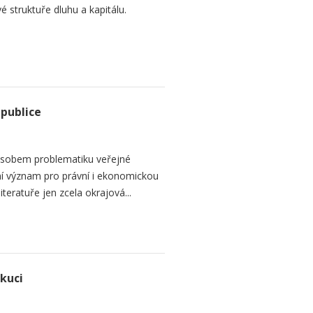
é struktuře dluhu a kapitálu.
epublice
sobem problematiku veřejné
dní význam pro právní i ekonomickou
teratuře jen zcela okrajová...
ekuci