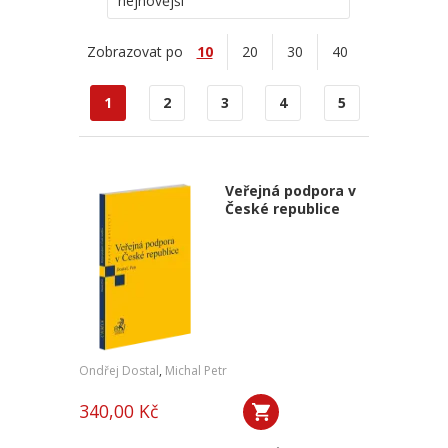
nejnovější
Zobrazovat po
10
20
30
40
1
2
3
4
5
Veřejná podpora v
České republice
Ondřej Dostal
,
Michal Petr
340,00 Kč