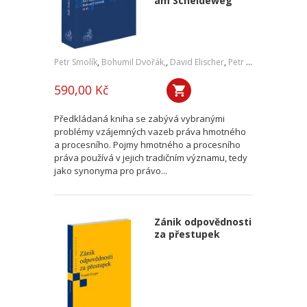
am Scheideweg
Petr Smolík
,
Bohumil Dvořák,
,
David Elischer
,
Petr Lavický
,
Tomáš 
590,00 Kč
Předkládaná kniha se zabývá vybranými
problémy vzájemných vazeb práva hmotného
a procesního. Pojmy hmotného a procesního
práva používá v jejich tradičním významu, tedy
jako synonyma pro právo...
Zánik odpovědnosti
za přestupek