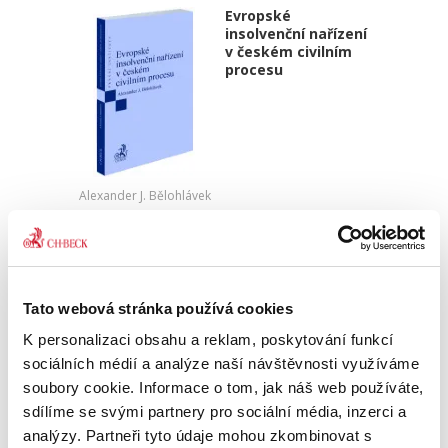
Evropské
insolvenční nařízení
v českém civilním
procesu
Alexander J. Bělohlávek
690,00 Kč
Publikace navazuje na druhé vydání autorova
podrobného komentáře k Nařízení 2015/848 o
Tato webová stránka používá cookies
insolvenčním řízení, který vyšel v české verzi u
C. H. Beck v roce 2020. Zmíněný komentář byl
K personalizaci obsahu a reklam, poskytování funkcí
zpracován v...
sociálních médií a analýze naší návštěvnosti využíváme
soubory cookie. Informace o tom, jak náš web používáte,
sdílíme se svými partnery pro sociální média, inzerci a
Moderní soutěžní
analýzy. Partneři tyto údaje mohou zkombinovat s
právo a ekonomie