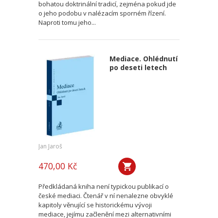
bohatou doktrinální tradicí, zejména pokud jde
o jeho podobu v nalézacím sporném řízení.
Naproti tomu jeho...
Mediace. Ohlédnutí
po deseti letech
Jan Jaroš
470,00 Kč
Předkládaná kniha není typickou publikací o
české mediaci. Čtenář v ní nenalezne obvyklé
kapitoly věnující se historickému vývoji
mediace, jejímu začlenění mezi alternativními