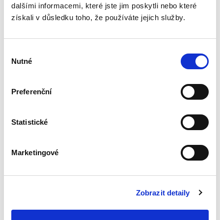
dalšími informacemi, které jste jim poskytli nebo které
získali v důsledku toho, že používáte jejich služby.
Výběr
Nutné
souhlasu
Jan Kupčík
,
a kol.
Preferenční
1 490,00 Kč
Publikace Moderní soutěžní právo a ekonomie
Statistické
kombinuje právní a ekonomický pohled na
zásadní otázky dneška v oblasti hospodářské
soutěže. Kniha přináší komplexní a detailní
Marketingové
rozbor témat, na která...
Zobrazit detaily
Procesní aspekty
preventivní
restrukturalizace