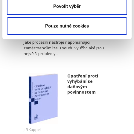
Michal Blažek
Povolit výběr
450,00 Kč
Pouze nutné cookies
Jakou novou hmotněprávní argumentaci lze v
praxi využít při řešení pracovněprávních sporů?
Jaké procesní nástroje napomáhající
zaměstnancům lze u soudu využít? Jaké jsou
největší problémy...
Opatření proti
vyhýbání se
daňovým
povinnostem
Jiří Kappel