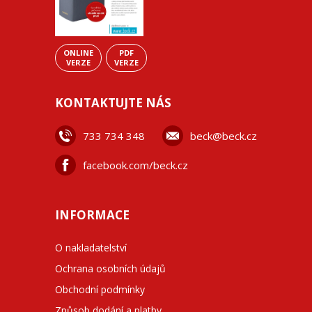
ONLINE
PDF
VERZE
VERZE
KONTAKTUJTE NÁS
733 734 348
beck@beck.cz
facebook.com/beck.cz
INFORMACE
O nakladatelství
Ochrana osobních údajů
Obchodní podmínky
Způsob dodání a platby