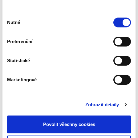
Výběr
Ivana Štenglová
,
Jan Dědič
,
Jan Lasák
,
Vlastimil Pihera
,
Daniel Lála
Nutné
souhlasu
1 490,00 Kč
Preferenční
Před účinností zákona o obchodních
korporacích vyšlo celkem sedm vydání
monografie Akciové společnosti z pera
„zakládajících členů“ autorského kolektivu a
Statistické
dalších autorů. Předkládaná publikace je...
Marketingové
Nová idea
soukromého
pracovního práva
Zobrazit detaily
Povolit všechny cookies