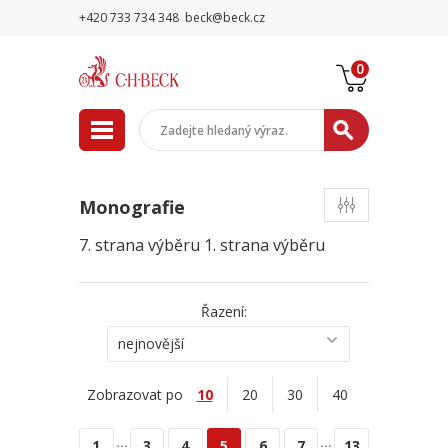
+420 733 734 348
beck@beck.cz
0
Monografie
7. strana výběru
1. strana výběru
Řazení:
nejnovější
Zobrazovat po
10
20
30
40
...
...
1
3
4
5
6
7
13