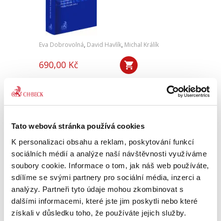
Eva Dobrovolná
,
David Havlík
,
Michal Králík
690,00 Kč
Pocta Jiřímu Spáčilovi byla sestavena u
příležitosti jeho 70. narozenin jako poděkování
za jeho přínos české soudní praxi a právní vědě
během jeho mnohaletého působení jako
předsedy senátu...
Tato webová stránka používá cookies
K personalizaci obsahu a reklam, poskytování funkcí
sociálních médií a analýze naší návštěvnosti využíváme
Akciové společnosti
soubory cookie. Informace o tom, jak náš web používáte,
sdílíme se svými partnery pro sociální média, inzerci a
analýzy. Partneři tyto údaje mohou zkombinovat s
dalšími informacemi, které jste jim poskytli nebo které
získali v důsledku toho, že používáte jejich služby.