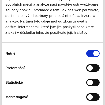
sociálních médií a analýze naší návštěvnosti využíváme
sporném. Po teoretickém vymezení
poučovací povinnosti představuje její
soubory cookie. Informace o tom, jak náš web používáte,
historické souvislosti a následně rozebírá
sdílíme se svými partnery pro sociální média, inzerci a
současnou právní úpravu, přičemž
analýzy. Partneři tyto údaje mohou zkombinovat s
komplikované situace popisuje na
dalšími informacemi, které jste jim poskytli nebo které
příkladech z praxe. Inspiraci hledá též v
získali v důsledku toho, že používáte jejich služby.
sousedních zemích.
Kniha je proto určena jak pro právníky z
praxe, tak pro studium civilního procesu.
Výběr
Poskytuje návod jednak pro soud, jak
Nutné
správně řízení vést, jednak pro účastníky a
souhlasu
jejich právní zástupce, jaké jednání od
soudu očekávat a požadovat.
Preferenční
Statistické
Detaily
Objednací číslo:
EPI64
ISBN:
978-80-7400-463-6
Marketingové
Vydání:
1.