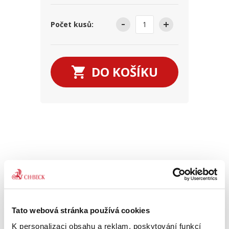
Počet kusů:
DO KOŠÍKU
VÍCE O TITULU
Tato webová stránka používá cookies
Publikace vysvětluje podstatu poučovací
K personalizaci obsahu a reklam, poskytování funkcí
povinnosti a její roli v civilním procesu