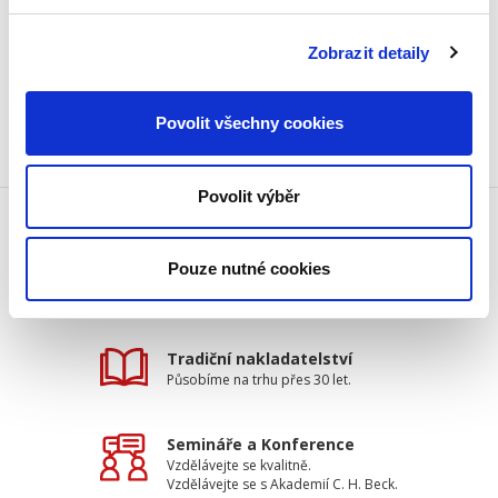
Datum vydání:
03. 05. 2013
Typ publikace:
Monografie
Počet stran:
112
Zobrazit detaily
Povolit všechny cookies
Povolit výběr
Doprava zdarma
Pouze nutné cookies
Získejte dopravu zdarma
při nákupu nad 1500 Kč.
Tradiční nakladatelství
Působíme na trhu přes 30 let.
Semináře a Konference
Vzdělávejte se kvalitně.
Vzdělávejte se s Akademií C. H. Beck.