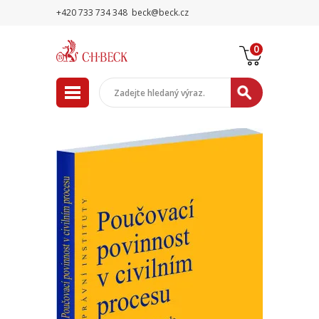
+420 733 734 348
beck@beck.cz
0