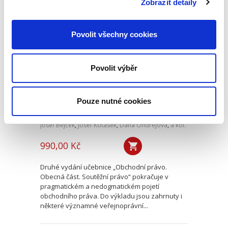
Zobrazit detaily
Obchodní právo.
Povolit všechny cookies
Obecná část.
Soutěžní právo. 2.
vydání
Povolit výběr
2. VYDÁNÍ
Pouze nutné cookies
Josef Bejček
,
Josef Kotásek
,
Dana Ondrejová
,
a kol.
990,00 Kč
Druhé vydání učebnice „Obchodní právo.
Obecná část. Soutěžní právo“ pokračuje v
pragmatickém a nedogmatickém pojetí
obchodního práva. Do výkladu jsou zahrnuty i
některé významné veřejnoprávní...