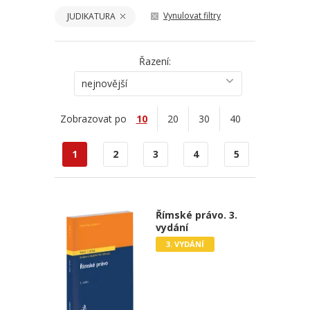
Vynulovat filtry
JUDIKATURA
Řazení:
nejnovější
Zobrazovat po
10
20
30
40
1
2
3
4
5
Římské právo. 3.
vydání
3. VYDÁNÍ