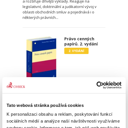
a rozšiřuje dřívější výklady. Reaguje na
legislativní, doktrinální a judikatorní vývoj v
oblasti obchodních smluv a pojednává i o
některých právních...
Právo cenných
papírů. 2. vydání
2. VYDÁNÍ
Josef Kotásek
,
Vlastimil Pihera
,
Jindřich Vítek
,
Josef Kříž
690,00 Kč
Tato webová stránka používá cookies
Učebnice práva cenných papírů ve svém
K personalizaci obsahu a reklam, poskytování funkcí
druhém vydání přináší aktualizovaný a
sociálních médií a analýze naší návštěvnosti využíváme
podrobný obecný výklad k základním
soubory cookie. Informace o tom, jak náš web používáte,