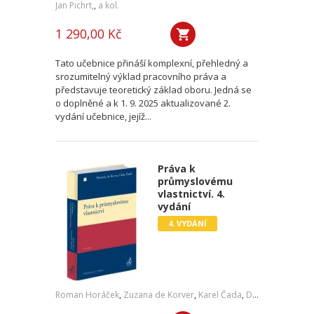
Jan Pichrt,
,
a kol.
1 290,00 Kč
Tato učebnice přináší komplexní, přehledný a
srozumitelný výklad pracovního práva a
představuje teoretický základ oboru. Jedná se
o doplněné a k 1. 9. 2025 aktualizované 2.
vydání učebnice, jejíž...
Práva k
průmyslovému
vlastnictví. 4.
vydání
4. VYDÁNÍ
Roman Horáček
,
Zuzana de Korver
,
Karel Čada
,
Daniel Patěk