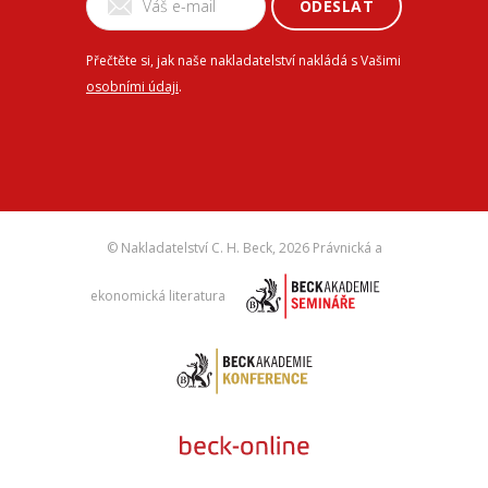
ODESLAT
Přečtěte si, jak naše nakladatelství nakládá s Vašimi
osobními údaji
.
© Nakladatelství C. H. Beck,
2026 Právnická a
ekonomická literatura