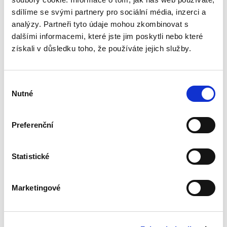
doktrinálním otázkám cenných papírů a jejich
sdílíme se svými partnery pro sociální média, inzerci a
právní regulaci. Na úvodní obecnější...
analýzy. Partneři tyto údaje mohou zkombinovat s
dalšími informacemi, které jste jim poskytli nebo které
získali v důsledku toho, že používáte jejich služby.
Mezinárodní a
evropské kontrolní
mechanismy v
oblasti lidských
Výběr
práv. 4. vydání
Nutné
souhlasu
Preferenční
Pavel Šturma
Statistické
490,00 Kč
Roky, které uplynuly od 1. vydání této práce,
Marketingové
přinesly řadu změn v mezinárodní a evropské
ochraně lidských práv. Byly přijaty některé nové
instrumenty rozvíjející materiální právo, tj.
chráněná...