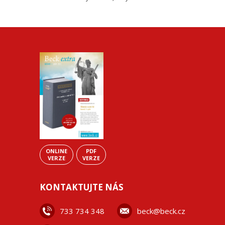
ONLINE
PDF
VERZE
VERZE
KONTAKTUJTE NÁS
733 734 348
beck@beck.cz