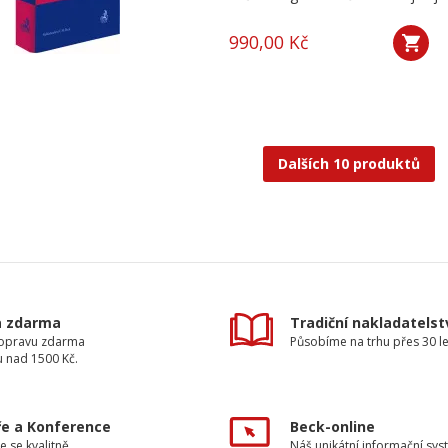
990,00 Kč
Dalších 10 produktů
a zdarma
Tradiční nakladatelst
dopravu zdarma
Působíme na trhu přes 30 le
u nad 1500 Kč.
e a Konference
Beck-online
e se kvalitně.
Náš unikátní informační sys