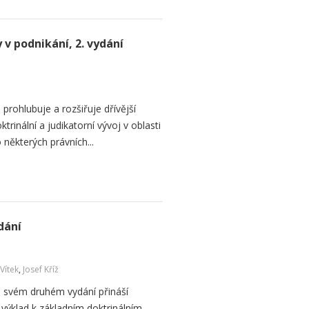
v podnikání, 2. vydání
rohlubuje a rozšiřuje dřívější
ktrinální a judikatorní vývoj v oblasti
některých právních...
dání
 Vítek
,
Josef Kříž
e svém druhém vydání přináší
výklad k základním doktrinálním