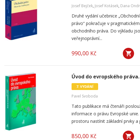
Josef Bejček
,
Josef Kotásek
,
Dana Ondr
Druhé vydání učebnice „Obchodní 
právo“ pokračuje v pragmatickém
obchodního práva. Do výkladu js
veřejnoprávní...
990,00 Kč
Úvod do evropského práva. 
7. VYDÁNÍ
Pavel Svoboda
Tato publikace má čtenáři poslou
informace o právu Evropské unie. 
prostoru nastínit základní prvky a 
850,00 Kč