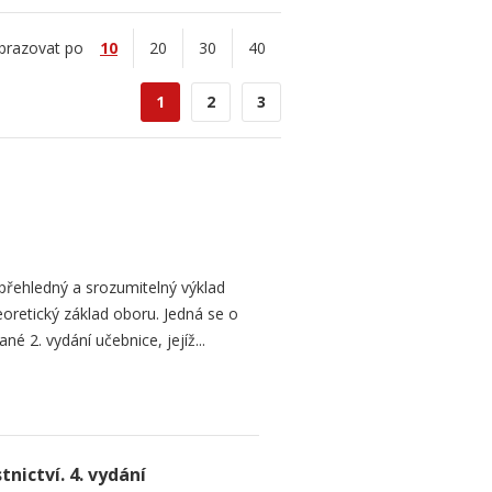
brazovat po
10
20
30
40
1
2
3
přehledný a srozumitelný výklad
oretický základ oboru. Jedná se o
né 2. vydání učebnice, jejíž...
nictví. 4. vydání