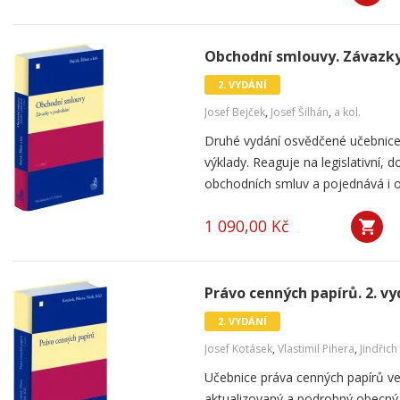
Obchodní smlouvy. Závazky 
2. VYDÁNÍ
Josef Bejček
,
Josef Šilhán
,
a kol.
Druhé vydání osvědčené učebnice p
výklady. Reaguje na legislativní, do
obchodních smluv a pojednává i o 
1 090,00 Kč
Právo cenných papírů. 2. vy
2. VYDÁNÍ
Josef Kotásek
,
Vlastimil Pihera
,
Jindřich
Učebnice práva cenných papírů v
aktualizovaný a podrobný obecný 