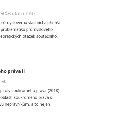
rel Čada
,
Daniel Patěk
 průmyslovému vlastnictví přináší
na problematiku průmyslového
ě teoretických otázek soutěžního...
ho práva II
arek
apitoly soukromého práva (2018)
 oblastí soukromého práva s
avu neprávníkům, a to nejen