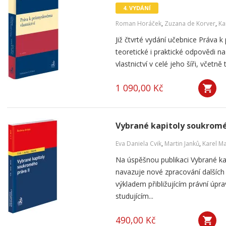
4. VYDÁNÍ
Roman Horáček
,
Zuzana de Korver
,
Ka
Již čtvrté vydání učebnice Práva k
teoretické i praktické odpovědi 
vlastnictví v celé jeho šíři, včetn
1 090,00 Kč
Vybrané kapitoly soukromé
Eva Daniela Cvik
,
Martin Janků
,
Karel M
Na úspěšnou publikaci Vybrané k
navazuje nové zpracování dalších
výkladem přibližujícím právní úpr
studujícím...
490,00 Kč