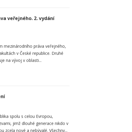
a veřejného. 2. vydání
em mezinárodního práva veřejného,
akultách v České republice. Druhé
 na vývoj v oblasti...
ení
blika spolu s celou Evropou,
zvami, jimž dlouhé generace nikdo v
ou zcela nové a nebývalé. Všechny...