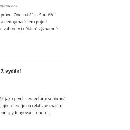
ejová
,
a kol.
právo. Obecná část. Soutěžní
 a nedogmatickém pojetí
ou zahrnuty i některé významné
7. vydání
žit jako první elementární souhrnná
Jejím cílem je na relativně malém
principy fungování tohoto...