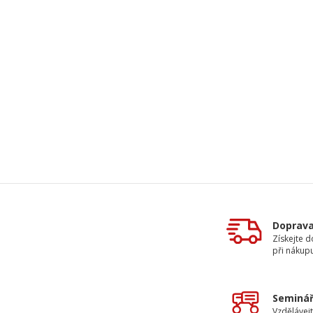
Doprav
Získejte 
při nákup
Seminář
Vzdělávejt