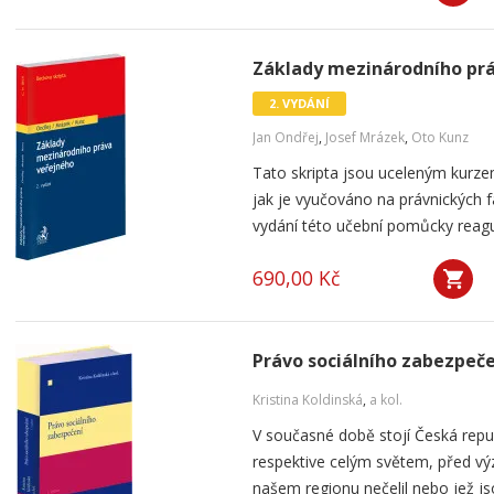
Základy mezinárodního práv
2. VYDÁNÍ
Jan Ondřej
,
Josef Mrázek
,
Oto Kunz
Tato skripta jsou uceleným kurz
jak je vyučováno na právnických f
vydání této učební pomůcky reaguje
690,00 Kč
Právo sociálního zabezpeč
Kristina Koldinská
,
a kol.
V současné době stojí Česká repu
respektive celým světem, před vý
našem regionu nečelil nebo jež js