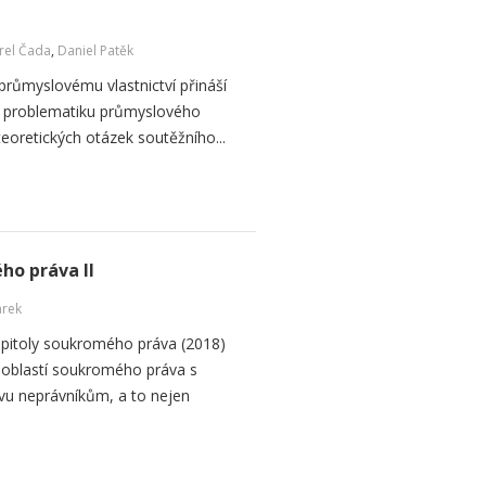
rel Čada
,
Daniel Patěk
 průmyslovému vlastnictví přináší
na problematiku průmyslového
ě teoretických otázek soutěžního...
ho práva II
arek
apitoly soukromého práva (2018)
 oblastí soukromého práva s
avu neprávníkům, a to nejen