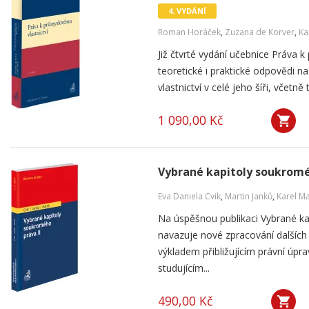
4. VYDÁNÍ
Roman Horáček
,
Zuzana de Korver
,
Ka
Již čtvrté vydání učebnice Práva k
teoretické i praktické odpovědi 
vlastnictví v celé jeho šíři, včetn
1 090,00 Kč
Vybrané kapitoly soukromé
Eva Daniela Cvik
,
Martin Janků
,
Karel M
Na úspěšnou publikaci Vybrané k
navazuje nové zpracování dalších
výkladem přibližujícím právní úpr
studujícím...
490,00 Kč