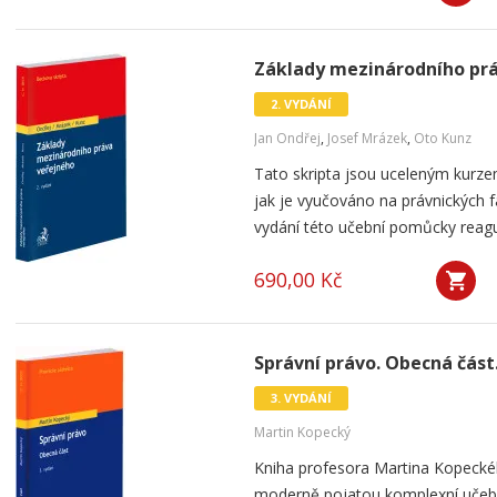
Základy mezinárodního práv
2. VYDÁNÍ
Jan Ondřej
,
Josef Mrázek
,
Oto Kunz
Tato skripta jsou uceleným kurz
jak je vyučováno na právnických f
vydání této učební pomůcky reaguje
690,00 Kč
Správní právo. Obecná část.
3. VYDÁNÍ
Martin Kopecký
Kniha profesora Martina Kopeckéh
moderně pojatou komplexní učebni