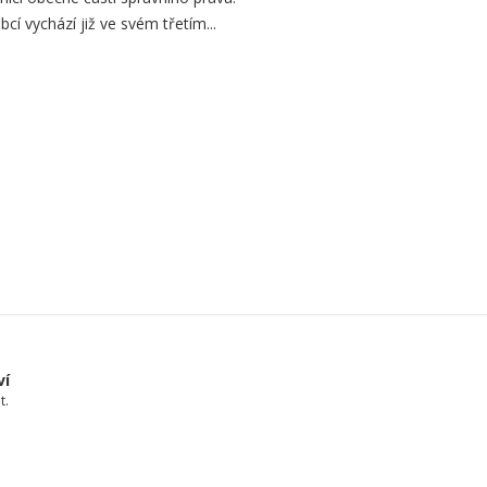
í vychází již ve svém třetím...
ví
t.