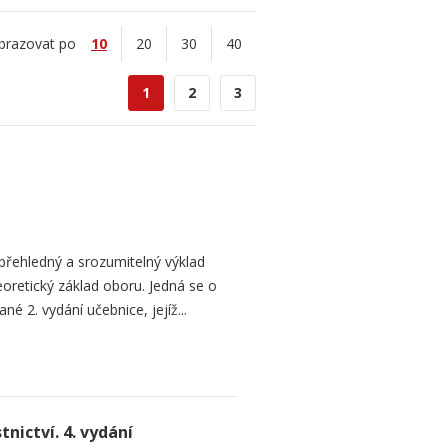
brazovat po
10
20
30
40
1
2
3
přehledný a srozumitelný výklad
oretický základ oboru. Jedná se o
né 2. vydání učebnice, jejíž...
nictví. 4. vydání