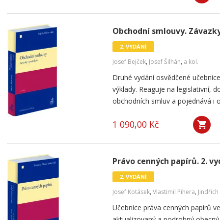
Obchodní smlouvy. Závazky 
2. VYDÁNÍ
Josef Bejček
,
Josef Šilhán
,
a kol.
Druhé vydání osvědčené učebnice p
výklady. Reaguje na legislativní, do
obchodních smluv a pojednává i o 
1 090,00 Kč
Právo cenných papírů. 2. vy
2. VYDÁNÍ
Josef Kotásek
,
Vlastimil Pihera
,
Jindřich
Učebnice práva cenných papírů v
aktualizovaný a podrobný obecný 