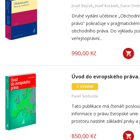
Josef Bejček
,
Josef Kotásek
,
Dana Ondr
Druhé vydání učebnice „Obchodní 
právo“ pokračuje v pragmatickém
obchodního práva. Do výkladu js
veřejnoprávní...
990,00 Kč
Úvod do evropského práva. 
7. VYDÁNÍ
Pavel Svoboda
Tato publikace má čtenáři poslou
informace o právu Evropské unie. 
prostoru nastínit základní prvky a 
850,00 Kč