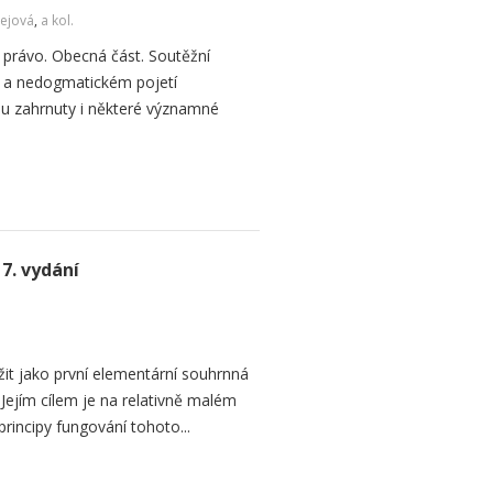
ejová
,
a kol.
právo. Obecná část. Soutěžní
 a nedogmatickém pojetí
ou zahrnuty i některé významné
7. vydání
žit jako první elementární souhrnná
Jejím cílem je na relativně malém
principy fungování tohoto...