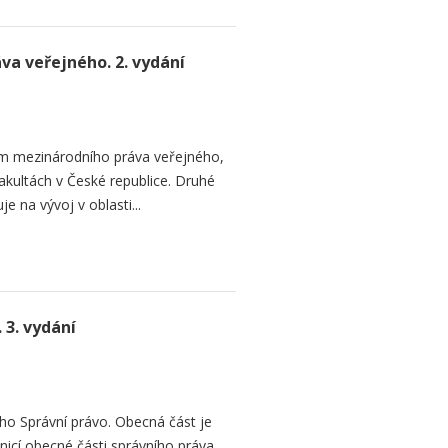
a veřejného. 2. vydání
em mezinárodního práva veřejného,
akultách v České republice. Druhé
 na vývoj v oblasti...
 3. vydání
o Správní právo. Obecná část je
cí obecné části správního práva.