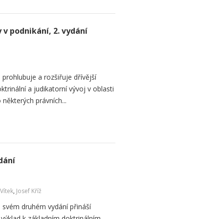
v podnikání, 2. vydání
rohlubuje a rozšiřuje dřívější
ktrinální a judikatorní vývoj v oblasti
některých právních...
dání
 Vítek
,
Josef Kříž
e svém druhém vydání přináší
výklad k základním doktrinálním