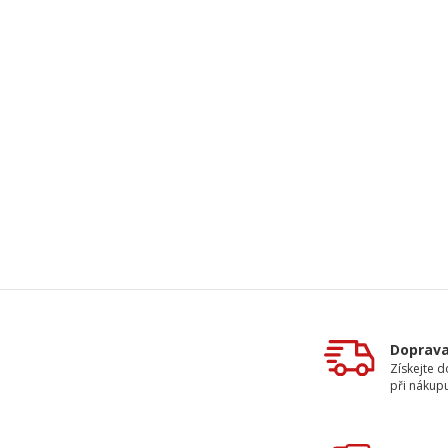
Doprav
Získejte 
při nákup