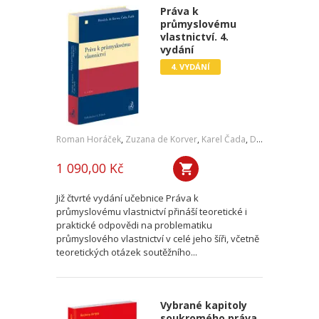
Práva k
průmyslovému
vlastnictví. 4.
vydání
4. VYDÁNÍ
Roman Horáček
,
Zuzana de Korver
,
Karel Čada
,
Daniel Patěk
1 090,00 Kč
Již čtvrté vydání učebnice Práva k
průmyslovému vlastnictví přináší teoretické i
praktické odpovědi na problematiku
průmyslového vlastnictví v celé jeho šíři, včetně
teoretických otázek soutěžního...
Vybrané kapitoly
soukromého práva