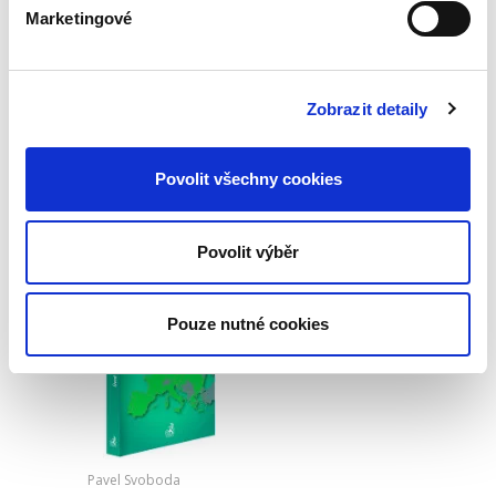
Marketingové
Josef Bejček
,
Josef Kotásek
,
Dana Ondrejová
,
a kol.
990,00 Kč
Zobrazit detaily
Druhé vydání učebnice „Obchodní právo.
Obecná část. Soutěžní právo“ pokračuje v
pragmatickém a nedogmatickém pojetí
obchodního práva. Do výkladu jsou zahrnuty i
Povolit všechny cookies
některé významné veřejnoprávní...
Povolit výběr
Úvod do
evropského práva.
7. vydání
Pouze nutné cookies
7. VYDÁNÍ
Pavel Svoboda