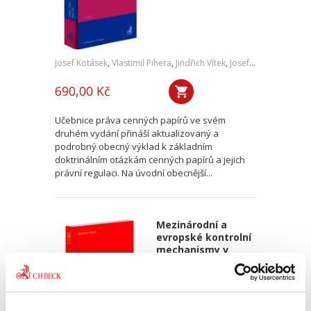
Josef Kotásek
,
Vlastimil Pihera
,
Jindřich Vítek
,
Josef Kříž
690,00 Kč
Učebnice práva cenných papírů ve svém
druhém vydání přináší aktualizovaný a
podrobný obecný výklad k základním
doktrinálním otázkám cenných papírů a jejich
právní regulaci. Na úvodní obecnější...
Mezinárodní a
evropské kontrolní
mechanismy v
oblasti lidských
práv. 4. vydání