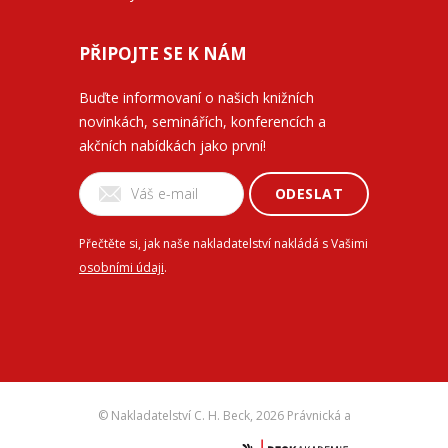
PŘIPOJTE SE K NÁM
Buďte informovaní o našich knižních
novinkách, seminářích, konferencích a
akčních nabídkách jako první!
ODESLAT
Přečtěte si, jak naše nakladatelství nakládá s Vašimi
osobními údaji
.
© Nakladatelství C. H. Beck,
2026 Právnická a