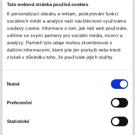
Tato webová stránka používá cookies
K personalizaci obsahu a reklam, poskytování funkcí
Pavel Šturma
sociálních médií a analýze naší návštěvnosti využíváme
490,00 Kč
soubory cookie. Informace o tom, jak náš web používáte,
sdílíme se svými partnery pro sociální média, inzerci a
Roky, které uplynuly od 1. vydání této práce,
analýzy. Partneři tyto údaje mohou zkombinovat s
přinesly řadu změn v mezinárodní a evropské
dalšími informacemi, které jste jim poskytli nebo které
ochraně lidských práv. Byly přijaty některé nové
získali v důsledku toho, že používáte jejich služby.
instrumenty rozvíjející materiální právo, tj.
chráněná...
Výběr
Nutné
souhlasu
Obchodní právo.
Obecná část.
Soutěžní právo. 2.
Preferenční
vydání
2. VYDÁNÍ
Statistické