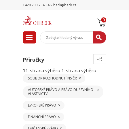
+420 733 734 348
beck@beck.cz
0
Příručky
11. strana výběru
1. strana výběru
SOUBOR ROZHODNUTÍ NS ČR
AUTORSKÉ PRÁVO A PRÁVO DUŠEVNÍHO
VLASTNICTVÍ
EVROPSKÉ PRÁVO
FINANČNÍ PRÁVO
OBČANSKÉ PRÁVO