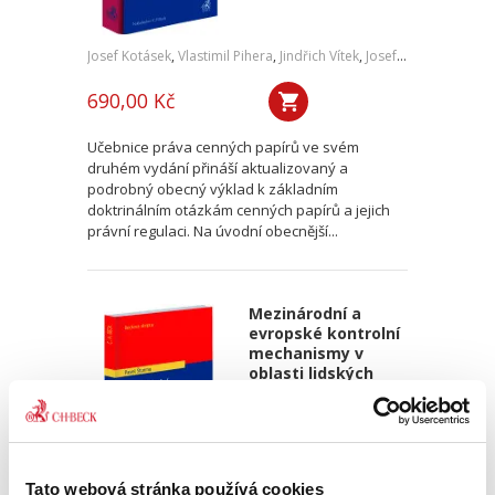
Josef Kotásek
,
Vlastimil Pihera
,
Jindřich Vítek
,
Josef Kříž
690,00 Kč
Učebnice práva cenných papírů ve svém
druhém vydání přináší aktualizovaný a
podrobný obecný výklad k základním
doktrinálním otázkám cenných papírů a jejich
právní regulaci. Na úvodní obecnější...
Mezinárodní a
evropské kontrolní
mechanismy v
oblasti lidských
práv. 4. vydání
Tato webová stránka používá cookies