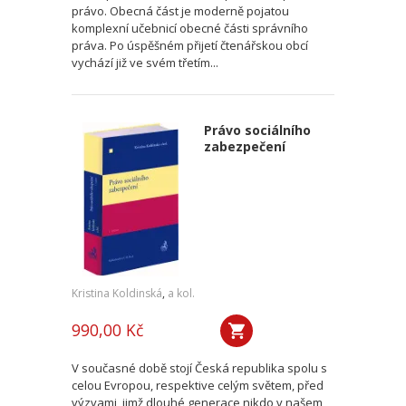
právo. Obecná část je moderně pojatou
komplexní učebnicí obecné části správního
práva. Po úspěšném přijetí čtenářskou obcí
vychází již ve svém třetím...
Právo sociálního
zabezpečení
Kristina Koldinská
,
a kol.
990,00 Kč
V současné době stojí Česká republika spolu s
celou Evropou, respektive celým světem, před
výzvami, jimž dlouhé generace nikdo v našem