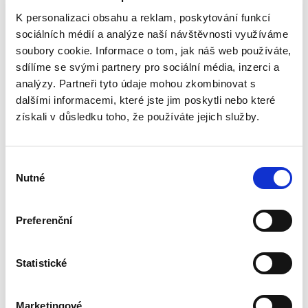
Pavel Šturma
K personalizaci obsahu a reklam, poskytování funkcí
sociálních médií a analýze naší návštěvnosti využíváme
490,00 Kč
soubory cookie. Informace o tom, jak náš web používáte,
sdílíme se svými partnery pro sociální média, inzerci a
Roky, které uplynuly od 1. vydání této práce,
přinesly řadu změn v mezinárodní a evropské
analýzy. Partneři tyto údaje mohou zkombinovat s
ochraně lidských práv. Byly přijaty některé nové
dalšími informacemi, které jste jim poskytli nebo které
instrumenty rozvíjející materiální právo, tj.
získali v důsledku toho, že používáte jejich služby.
chráněná...
Výběr
Obchodní právo.
Nutné
souhlasu
Obecná část.
Soutěžní právo. 2.
vydání
Preferenční
2. VYDÁNÍ
Statistické
Josef Bejček
,
Josef Kotásek
,
Dana Ondrejová
,
a kol.
Marketingové