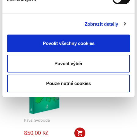
990,00 Kč
Druhé vydání učebnice „Obchodní právo.
Zobrazit detaily
Obecná část. Soutěžní právo“ pokračuje v
pragmatickém a nedogmatickém pojetí
obchodního práva. Do výkladu jsou zahrnuty i
některé významné veřejnoprávní...
Povolit všechny cookies
Povolit výběr
Úvod do
evropského práva.
7. vydání
Pouze nutné cookies
7. VYDÁNÍ
Pavel Svoboda
850,00 Kč