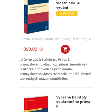
vlastnictví. 4.
vydání
4. VYDÁNÍ
Roman Horáček
,
Zuzana de Korver
,
Karel Čada
,
Daniel Patěk
1 090,00 Kč
Již čtvrté vydání učebnice Práva k
průmyslovému vlastnictví přináší teoretické i
praktické odpovědi na problematiku
průmyslového vlastnictví v celé jeho šíři, včetně
teoretických otázek soutěžního...
Vybrané kapitoly
soukromého práva
II