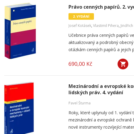
Právo cenných papírů. 2. vy
2. VYDÁNÍ
Josef Kotásek
,
Vlastimil Pihera
,
Jindřich
Učebnice práva cenných papírů v
aktualizovaný a podrobný obecný 
otázkám cenných papírů a jejich pr
690,00 Kč
Mezinárodní a evropské ko
lidských práv. 4. vydání
Pavel Šturma
Roky, které uplynuly od 1. vydání 
mezinárodní a evropské ochraně li
nové instrumenty rozvíjející materi