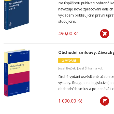
Na úspěšnou publikaci Vybrané k
navazuje nové zpracování dalších
výkladem přibližujícím právní úpr
studujícím...
490,00 Kč
Obchodní smlouvy. Závazky 
2. VYDÁNÍ
Josef Bejček
,
Josef Šilhán
,
a kol.
Druhé vydání osvědčené učebnice p
výklady. Reaguje na legislativní, do
obchodních smluv a pojednává i o 
1 090,00 Kč