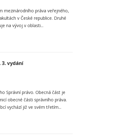
em mezinárodního práva veřejného,
akultách v České republice. Druhé
 na vývoj v oblasti...
 3. vydání
o Správní právo. Obecná část je
cí obecné části správního práva.
í vychází již ve svém třetím...