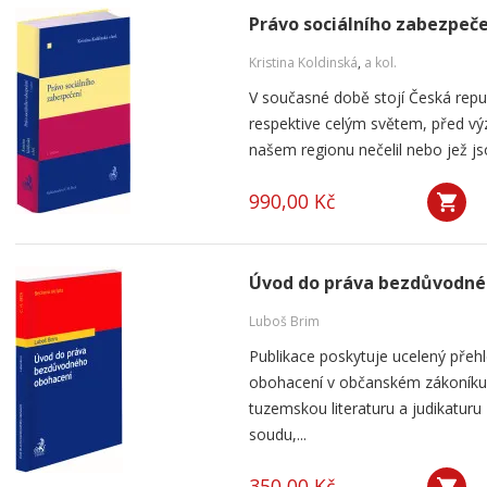
Právo sociálního zabezpeč
Kristina Koldinská
,
a kol.
V současné době stojí Česká repu
respektive celým světem, před vý
našem regionu nečelil nebo jež js
990,00 Kč
Úvod do práva bezdůvodné
Luboš Brim
Publikace poskytuje ucelený přeh
obohacení v občanském zákoníku. 
tuzemskou literaturu a judikatur
soudu,...
350,00 Kč