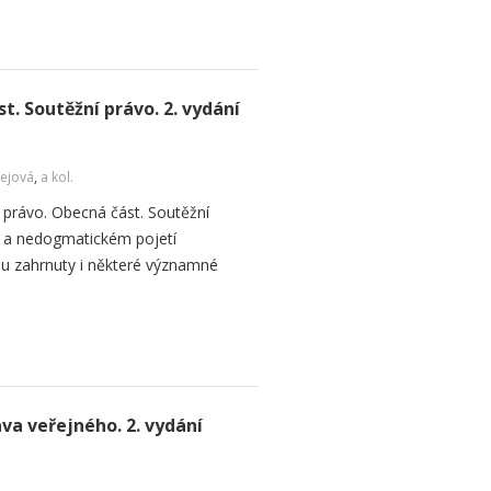
. Soutěžní právo. 2. vydání
ejová
,
a kol.
právo. Obecná část. Soutěžní
 a nedogmatickém pojetí
ou zahrnuty i některé významné
a veřejného. 2. vydání