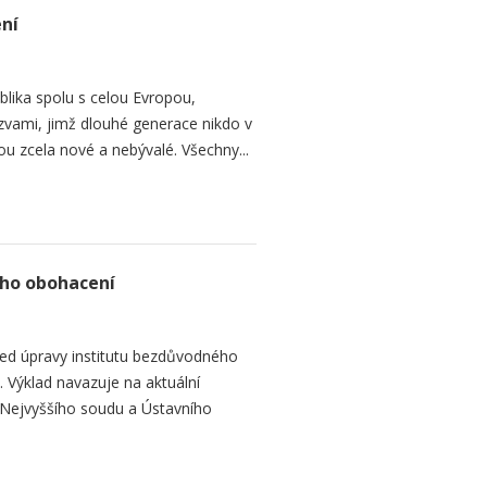
ení
blika spolu s celou Evropou,
zvami, jimž dlouhé generace nikdo v
ou zcela nové a nebývalé. Všechny...
ho obohacení
led úpravy institutu bezdůvodného
Výklad navazuje na aktuální
u Nejvyššího soudu a Ústavního