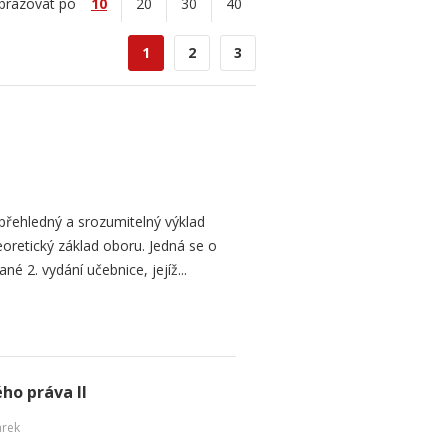
brazovat po
10
20
30
40
1
2
3
přehledný a srozumitelný výklad
oretický základ oboru. Jedná se o
né 2. vydání učebnice, jejíž...
ho práva II
arek