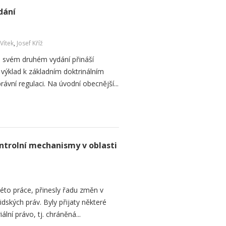
dání
 Vítek
,
Josef Kříž
e svém druhém vydání přináší
výklad k základním doktrinálním
ávní regulaci. Na úvodní obecnější...
ntrolní mechanismy v oblasti
této práce, přinesly řadu změn v
dských práv. Byly přijaty některé
ální právo, tj. chráněná...