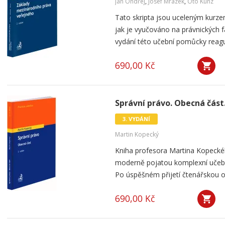
Jan Ondřej
,
Josef Mrázek
,
Oto Kunz
Tato skripta jsou uceleným kurz
jak je vyučováno na právnických f
vydání této učební pomůcky reaguje
690,00 Kč
Správní právo. Obecná část.
3. VYDÁNÍ
Martin Kopecký
Kniha profesora Martina Kopeckéh
moderně pojatou komplexní učebni
Po úspěšném přijetí čtenářskou obc
690,00 Kč