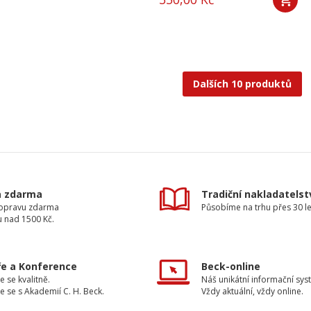
Dalších 10 produktů
a zdarma
Tradiční nakladatelst
dopravu zdarma
Působíme na trhu přes 30 le
u nad 1500 Kč.
e a Konference
Beck-online
e se kvalitně.
Náš unikátní informační sys
e se s Akademií C. H. Beck.
Vždy aktuální, vždy online.