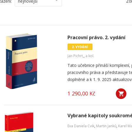
Řazení:
nejnovější
Zo
Pracovní právo. 2. vydání
2. VYDÁNÍ
Jan Pichrt,
,
a kol.
Tato učebnice přináší komplexní, 
pracovního práva a představuje te
doplněné a k 1. 9. 2025 aktualizova
1 290,00 Kč
Vybrané kapitoly soukromé
Eva Daniela Cvik
,
Martin Janků
,
Karel M