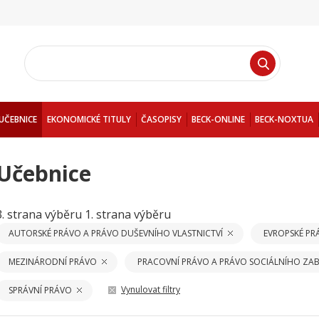
UČEBNICE
EKONOMICKÉ TITULY
ČASOPISY
BECK-ONLINE
BECK-NOXTUA
Učebnice
3. strana výběru
1. strana výběru
AUTORSKÉ PRÁVO A PRÁVO DUŠEVNÍHO VLASTNICTVÍ
EVROPSKÉ PR
MEZINÁRODNÍ PRÁVO
PRACOVNÍ PRÁVO A PRÁVO SOCIÁLNÍHO ZAB
Vynulovat filtry
SPRÁVNÍ PRÁVO