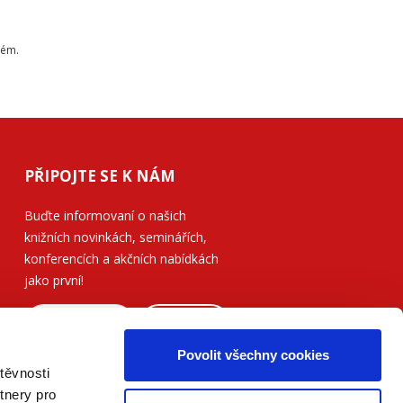
tém.
PŘIPOJTE SE K NÁM
Buďte informovaní o našich
knižních novinkách, seminářích,
konferencích a akčních nabídkách
jako první!
ODESLAT
Povolit všechny cookies
Přečtěte si, jak naše nakladatelství
těvnosti
nakládá s Vašimi
osobními údaji
.
tnery pro