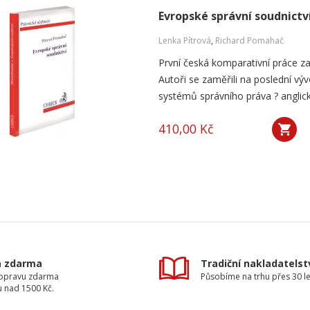
Evropské správní soudnictv
Lenka Pítrová
,
Richard Pomahač
První česká komparativní práce za
Autoři se zaměřili na poslední vý
systémů správního práva ? anglic
410,00 Kč
a zdarma
Tradiční nakladatelst
dopravu zdarma
Působíme na trhu přes 30 le
u nad 1500 Kč.