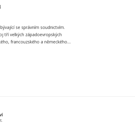
í
bývající se správním soudnictvím.
voj tří velkých západoevropských
kého, francouzského a německého....
ví
t.