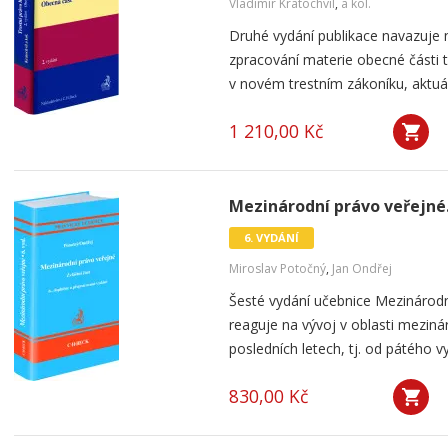
Vladimír Kratochvíl
,
a kol.
Druhé vydání publikace navazuje 
zpracování materie obecné části
v novém trestním zákoníku, aktuáln
1 210,00 Kč
Mezinárodní právo veřejné. 
6. VYDÁNÍ
Miroslav Potočný
,
Jan Ondřej
Šesté vydání učebnice Mezinárodní
reaguje na vývoj v oblasti meziná
posledních letech, tj. od pátého v
830,00 Kč