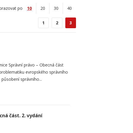
brazovat po
10
20
30
40
1
2
3
nice Správní právo – Obecná část
 problematiku evropského správního
e působení správního...
ná část. 2. vydání