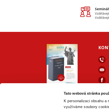
Seminář
Vzdělávejt
Vzdělávejt
KON
ONLINE
PDF
Tato webová stránka použ
VERZE
VERZE
K personalizaci obsahu a 
využíváme soubory cookie.