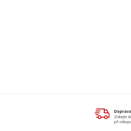
Doprav
Získejte 
při nákup