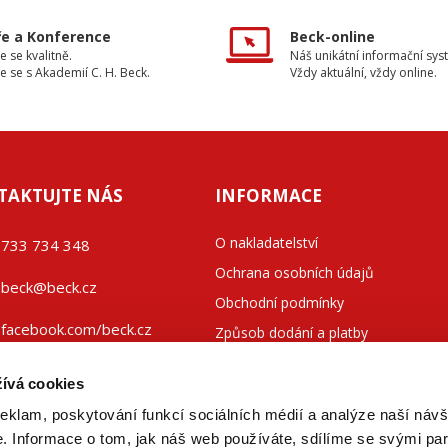
e a Konference
Beck-online
e se kvalitně.
Náš unikátní informační sys
e se s Akademií C. H. Beck.
Vždy aktuální, vždy online.
TAKTUJTE NÁS
INFORMACE
O nakladatelství
733 734 348
Ochrana osobních údajů
beck@beck.cz
Obchodní podmínky
facebook.com/beck.cz
Způsob dodání a platby
Kontakty
ívá cookies
reklam, poskytování funkcí sociálních médií a analýze naší návš
 Informace o tom, jak náš web používáte, sdílíme se svými par