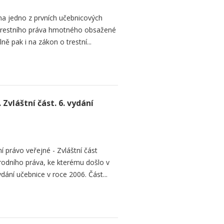
na jedno z prvních učebnicových
 trestního práva hmotného obsažené
ě pak i na zákon o trestní...
Zvláštní část. 6. vydání
 právo veřejné - Zvláštní část
rodního práva, ke kterému došlo v
ydání učebnice v roce 2006. Část...