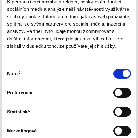
K personalizaci obsahu a reklam, poskytování funkcí
490,00 Kč
sociálních médií a analýze naší návštěvnosti využíváme
soubory cookie. Informace o tom, jak náš web používáte,
Roky, které uplynuly od 1. vydání této práce,
přinesly řadu změn v mezinárodní a evropské
sdílíme se svými partnery pro sociální média, inzerci a
ochraně lidských práv. Byly přijaty některé nové
analýzy. Partneři tyto údaje mohou zkombinovat s
instrumenty rozvíjející materiální právo, tj.
dalšími informacemi, které jste jim poskytli nebo které
chráněná...
získali v důsledku toho, že používáte jejich služby.
Obchodní právo.
Výběr
Obecná část.
Nutné
souhlasu
Soutěžní právo. 2.
vydání
2. VYDÁNÍ
Preferenční
Statistické
Josef Bejček
,
Josef Kotásek
,
Dana Ondrejová
,
a kol.
Marketingové
990,00 Kč