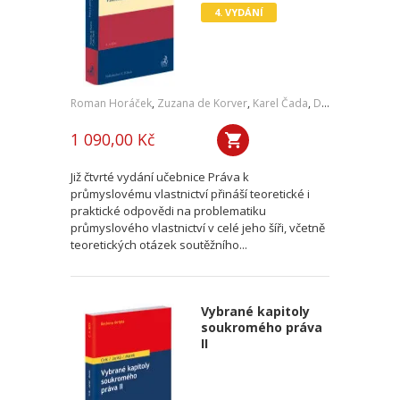
4. VYDÁNÍ
Roman Horáček
,
Zuzana de Korver
,
Karel Čada
,
Daniel Patěk
1 090,00 Kč
Již čtvrté vydání učebnice Práva k
průmyslovému vlastnictví přináší teoretické i
praktické odpovědi na problematiku
průmyslového vlastnictví v celé jeho šíři, včetně
teoretických otázek soutěžního...
Vybrané kapitoly
soukromého práva
II