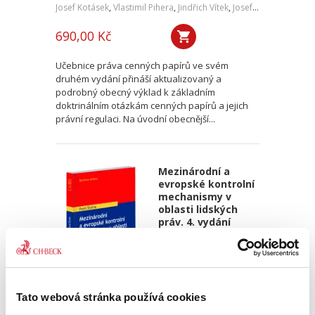
Josef Kotásek
,
Vlastimil Pihera
,
Jindřich Vítek
,
Josef Kříž
690,00 Kč
Učebnice práva cenných papírů ve svém
druhém vydání přináší aktualizovaný a
podrobný obecný výklad k základním
doktrinálním otázkám cenných papírů a jejich
právní regulaci. Na úvodní obecnější...
Mezinárodní a
evropské kontrolní
mechanismy v
oblasti lidských
práv. 4. vydání
Tato webová stránka používá cookies
Pavel Šturma