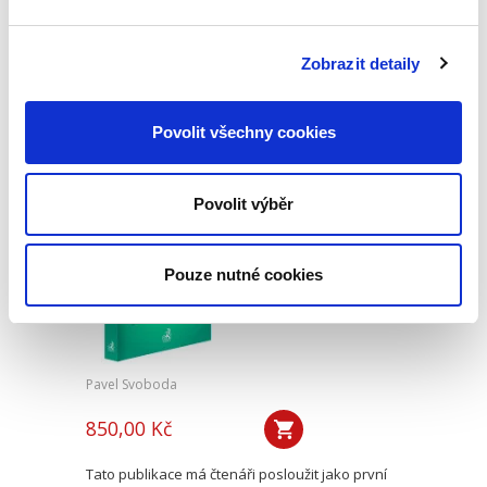
Druhé vydání učebnice „Obchodní právo.
Obecná část. Soutěžní právo“ pokračuje v
Zobrazit detaily
pragmatickém a nedogmatickém pojetí
obchodního práva. Do výkladu jsou zahrnuty i
některé významné veřejnoprávní...
Povolit všechny cookies
Úvod do
Povolit výběr
evropského práva.
7. vydání
7. VYDÁNÍ
Pouze nutné cookies
Pavel Svoboda
850,00 Kč
Tato publikace má čtenáři posloužit jako první