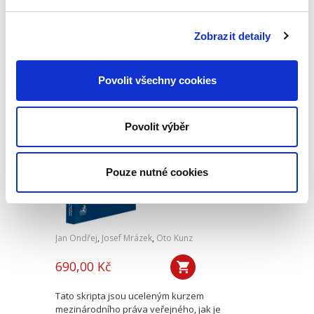
Tato publikace má čtenáři posloužit jako první
elementární souhrnná informace o právu
Evropské unie. Jejím cílem je na relativně malém
Zobrazit detaily
prostoru nastínit základní prvky a principy
fungování tohoto...
Povolit všechny cookies
Základy
mezinárodního
Povolit výběr
práva veřejného. 2.
vydání
2. VYDÁNÍ
Pouze nutné cookies
Jan Ondřej
,
Josef Mrázek
,
Oto Kunz
690,00 Kč
Tato skripta jsou uceleným kurzem
mezinárodního práva veřejného, jak je