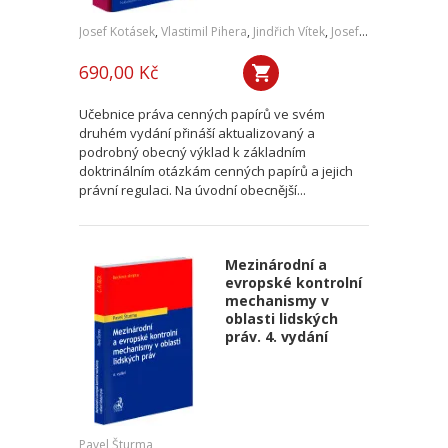
Josef Kotásek
,
Vlastimil Pihera
,
Jindřich Vítek
,
Josef Kříž
690,00 Kč
Učebnice práva cenných papírů ve svém
druhém vydání přináší aktualizovaný a
podrobný obecný výklad k základním
doktrinálním otázkám cenných papírů a jejich
právní regulaci. Na úvodní obecnější...
Mezinárodní a
evropské kontrolní
mechanismy v
oblasti lidských
práv. 4. vydání
Pavel Šturma