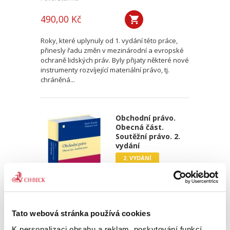
490,00 Kč
Roky, které uplynuly od 1. vydání této práce,
přinesly řadu změn v mezinárodní a evropské
ochraně lidských práv. Byly přijaty některé nové
instrumenty rozvíjející materiální právo, tj.
chráněná...
Obchodní právo.
Obecná část.
Soutěžní právo. 2.
vydání
2. VYDÁNÍ
Josef Bejček
,
Josef Kotásek
,
Dana Ondrejová
,
a kol.
Tato webová stránka používá cookies
K personalizaci obsahu a reklam, poskytování funkcí