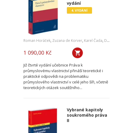
vydání
4. VYDÁNÍ
Roman Horáček
,
Zuzana de Korver
,
Karel Čada
,
Daniel Patěk
1 090,00 Kč
Již čtvrté vydání učebnice Práva k
průmyslovému vlastnictví přináší teoretické i
praktické odpovědi na problematiku
průmyslového vlastnictví v celé jeho šíři, včetně
teoretických otázek soutěžního...
Vybrané kapitoly
soukromého práva
II