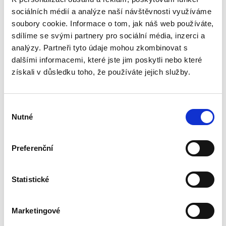
990,00 Kč
sociálních médií a analýze naší návštěvnosti využíváme
Druhé vydání učebnice „Obchodní právo.
soubory cookie. Informace o tom, jak náš web používáte,
Obecná část. Soutěžní právo“ pokračuje v
sdílíme se svými partnery pro sociální média, inzerci a
pragmatickém a nedogmatickém pojetí
analýzy. Partneři tyto údaje mohou zkombinovat s
obchodního práva. Do výkladu jsou zahrnuty i
dalšími informacemi, které jste jim poskytli nebo které
některé významné veřejnoprávní...
získali v důsledku toho, že používáte jejich služby.
Úvod do
Výběr
evropského práva.
7. vydání
Nutné
souhlasu
7. VYDÁNÍ
Preferenční
Statistické
Pavel Svoboda
850,00 Kč
Marketingové