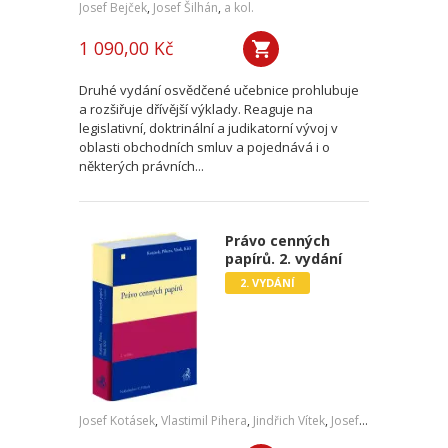
Josef Bejček
,
Josef Šilhán
,
a kol.
1 090,00 Kč
Druhé vydání osvědčené učebnice prohlubuje
a rozšiřuje dřívější výklady. Reaguje na
legislativní, doktrinální a judikatorní vývoj v
oblasti obchodních smluv a pojednává i o
některých právních...
Právo cenných
papírů. 2. vydání
2. VYDÁNÍ
Josef Kotásek
,
Vlastimil Pihera
,
Jindřich Vítek
,
Josef Kříž