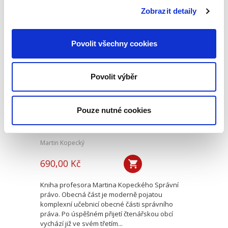
republice. Druhé vydání této učební pomůcky
Zobrazit detaily
reaguje na vývoj v oblasti...
Povolit všechny cookies
Správní právo.
Obecná část. 3.
vydání
Povolit výběr
3. VYDÁNÍ
Pouze nutné cookies
Martin Kopecký
690,00 Kč
Kniha profesora Martina Kopeckého Správní
právo. Obecná část je moderně pojatou
komplexní učebnicí obecné části správního
práva. Po úspěšném přijetí čtenářskou obcí
vychází již ve svém třetím...