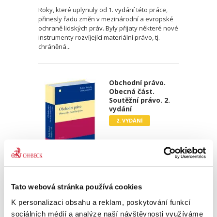
Roky, které uplynuly od 1. vydání této práce,
přinesly řadu změn v mezinárodní a evropské
ochraně lidských práv. Byly přijaty některé nové
instrumenty rozvíjející materiální právo, tj.
chráněná...
Obchodní právo.
Obecná část.
Soutěžní právo. 2.
vydání
2. VYDÁNÍ
Josef Bejček
,
Josef Kotásek
,
Dana Ondrejová
,
a kol.
Tato webová stránka používá cookies
990,00 Kč
K personalizaci obsahu a reklam, poskytování funkcí
Druhé vydání učebnice „Obchodní právo.
sociálních médií a analýze naší návštěvnosti využíváme