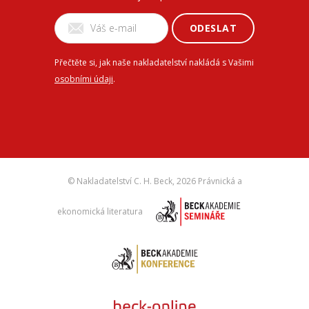
ODESLAT
Přečtěte si, jak naše nakladatelství nakládá s Vašimi
osobními údaji
.
© Nakladatelství C. H. Beck,
2026 Právnická a
ekonomická literatura