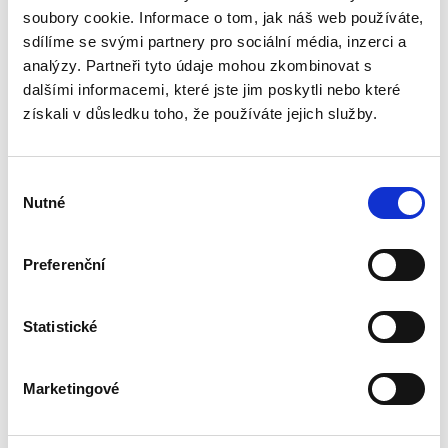
Obecná část. Soutěžní právo“ pokračuje v
soubory cookie. Informace o tom, jak náš web používáte,
pragmatickém a nedogmatickém pojetí
sdílíme se svými partnery pro sociální média, inzerci a
obchodního práva. Do výkladu jsou zahrnuty i
některé významné veřejnoprávní...
analýzy. Partneři tyto údaje mohou zkombinovat s
dalšími informacemi, které jste jim poskytli nebo které
získali v důsledku toho, že používáte jejich služby.
Základy
mezinárodního
práva veřejného. 2.
Výběr
vydání
Nutné
souhlasu
2. VYDÁNÍ
Preferenční
Jan Ondřej
,
Josef Mrázek
,
Oto Kunz
Statistické
690,00 Kč
Marketingové
Tato skripta jsou uceleným kurzem
mezinárodního práva veřejného, jak je
vyučováno na právnických fakultách v České