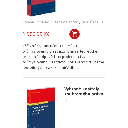
Roman Horáček
,
Zuzana de Korver
,
Karel Čada
,
Daniel Patěk
1 090,00 Kč
Již čtvrté vydání učebnice Práva k
průmyslovému vlastnictví přináší teoretické i
praktické odpovědi na problematiku
průmyslového vlastnictví v celé jeho šíři, včetně
teoretických otázek soutěžního...
Vybrané kapitoly
soukromého práva
II