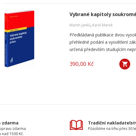
Vybrané kapitoly soukrom
Martin Janků
,
Karel Marek
Předkládaná publikace dvou vyso
přehledné podání a vysvětlení zá
určená především studujícím nepráv
390,00 Kč
a zdarma
Tradiční nakladatelst
dopravu zdarma
Působíme na trhu přes 30 le
u nad 1500 Kč.