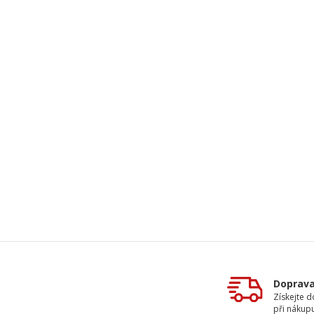
Doprav
Získejte 
při nákup