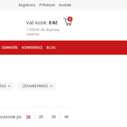
Registrace
Přihlášení
Kontakt
0
Váš košík:
0 Kč
1 500 Kč
do
dopravy
zdarma
.
SEMINÁŘE
KONFERENCE
BLOG
RÁVO
ÚSTAVNÍ PRÁVO
brazovat po
10
20
30
40