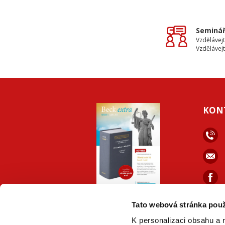
Seminář
Vzdělávejt
Vzdělávejt
KON
ONLINE
PDF
Tato webová stránka použ
VERZE
VERZE
K personalizaci obsahu a 