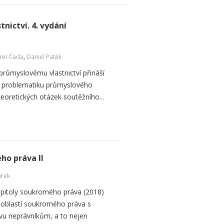
nictví. 4. vydání
rel Čada
,
Daniel Patěk
 průmyslovému vlastnictví přináší
na problematiku průmyslového
ě teoretických otázek soutěžního...
ho práva II
arek
apitoly soukromého práva (2018)
 oblastí soukromého práva s
avu neprávníkům, a to nejen