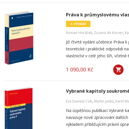
Práva k průmyslovému vlast
4. VYDÁNÍ
Roman Horáček
,
Zuzana de Korver
,
Ka
Již čtvrté vydání učebnice Práva k
teoretické i praktické odpovědi 
vlastnictví v celé jeho šíři, včetn
1 090,00 Kč
Vybrané kapitoly soukromé
Eva Daniela Cvik
,
Martin Janků
,
Karel M
Na úspěšnou publikaci Vybrané k
navazuje nové zpracování dalších
výkladem přibližujícím právní úpr