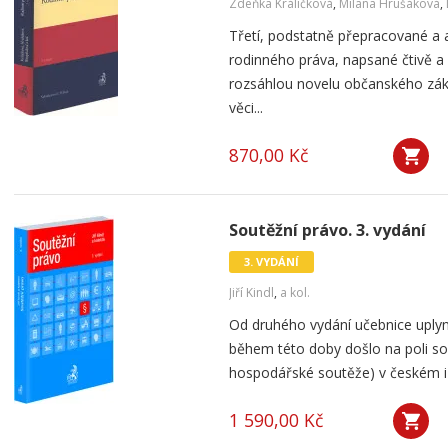
Zdeňka Králíčková
,
Milana Hrušáková
,
Třetí, podstatně přepracované a 
rodinného práva, napsané čtivě a
rozsáhlou novelu občanského zák
věci...
870,00 Kč
Soutěžní právo. 3. vydání
3. VYDÁNÍ
Jiří Kindl
,
a kol.
Od druhého vydání učebnice uplynu
během této doby došlo na poli so
hospodářské soutěže) v českém i 
1 590,00 Kč