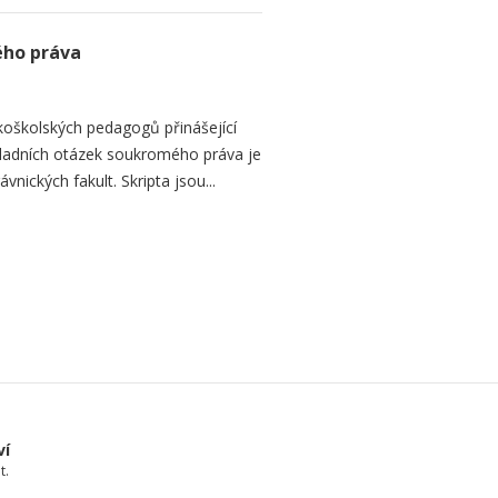
ého práva
koškolských pedagogů přinášející
kladních otázek soukromého práva je
nických fakult. Skripta jsou...
ví
t.