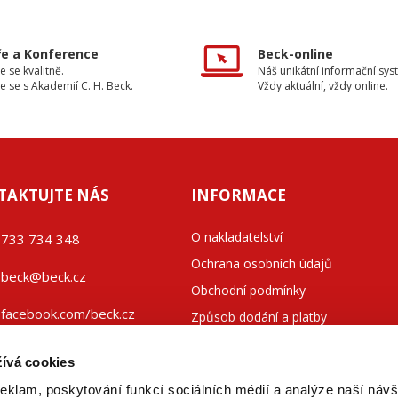
e a Konference
Beck-online
e se kvalitně.
Náš unikátní informační sys
e se s Akademií C. H. Beck.
Vždy aktuální, vždy online.
TAKTUJTE NÁS
INFORMACE
O nakladatelství
733 734 348
Ochrana osobních údajů
beck@beck.cz
Obchodní podmínky
facebook.com/beck.cz
Způsob dodání a platby
Kontakty
ívá cookies
reklam, poskytování funkcí sociálních médií a analýze naší návš