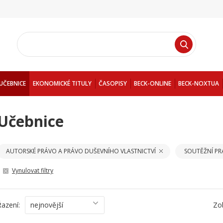
UČEBNICE
EKONOMICKÉ TITULY
ČASOPISY
BECK-ONLINE
BECK-NOXTUA
Učebnice
AUTORSKÉ PRÁVO A PRÁVO DUŠEVNÍHO VLASTNICTVÍ
SOUTĚŽNÍ P
Vynulovat filtry
Řazení:
nejnovější
Zo