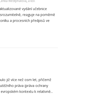
Lenka Westphalová
,
a kol.
aktualizované vydání učebnice
 srozumitelně, reaguje na poměrně
oníku a procesních předpisů ve
lo již více než osm let, přičemž
utěžního práva (práva ochrany
evropském kontextu k relativně...