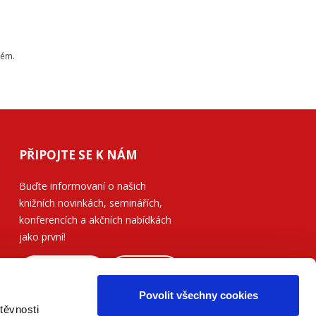
tém.
PŘIPOJTE SE K NÁM
Buďte informovaní o našich
knižních novinkách, seminářích,
konferencích a akčních nabídkách
jako první!
ODESLAT
Povolit všechny cookies
Přečtěte si, jak naše nakladatelství
těvnosti