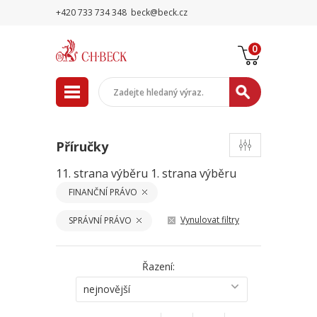
+420 733 734 348
beck@beck.cz
0
Příručky
11. strana výběru
1. strana výběru
FINANČNÍ PRÁVO
Vynulovat filtry
SPRÁVNÍ PRÁVO
Řazení:
nejnovější