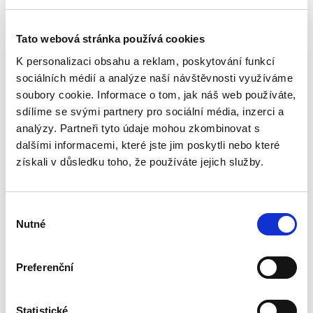
2. VYDÁNÍ
Tato webová stránka používá cookies
K personalizaci obsahu a reklam, poskytování funkcí
sociálních médií a analýze naší návštěvnosti využíváme
soubory cookie. Informace o tom, jak náš web používáte,
Jolana Těšinová
,
Tomáš Doležal
,
Radek Policar
sdílíme se svými partnery pro sociální média, inzerci a
analýzy. Partneři tyto údaje mohou zkombinovat s
890,00 Kč
dalšími informacemi, které jste jim poskytli nebo které
získali v důsledku toho, že používáte jejich služby.
Učebnice medicínského práva podává
systematický přehled, ale i výklad základních
právních institutů a právních vztahů regulujících
poskytování zdravotních služeb, resp.
Výběr
zdravotní péče v České...
Nutné
souhlasu
Preferenční
Veřejná správa
Statistické