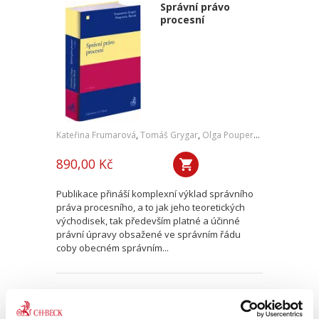
Správní právo
procesní
Kateřina Frumarová
,
Tomáš Grygar
,
Olga Pouperová
,
Martin Šku
890,00 Kč
Publikace přináší komplexní výklad správního
práva procesního, a to jak jeho teoretických
východisek, tak především platné a účinné
právní úpravy obsažené ve správním řádu
coby obecném správním...
Medicínské právo.
2. vydání