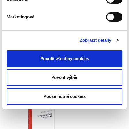
Marketingové
Richard Pomahač
,
a kol.
Zobrazit detaily
590,00 Kč
Publikace vysvětluje problematiku veřejné
Povolit všechny cookies
správy z hlediska historického, právního a
správněvědního. Přístupem k tématu a jeho
detailním zpracováním autoři vyplňují mezeru v
Povolit výběr
současné české odborné...
Pouze nutné cookies
Evropské správní
soudnictví