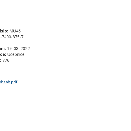
slo:
MU45
-7400-875-7
ní:
19. 08. 2022
ce:
Učebnice
:
776
obsah.pdf