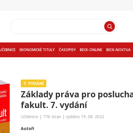
UČEBNICE
EKONOMICKÉ TITULY
ČASOPISY
BECK-ONLINE
BECK-NOXTUA
7. VYDÁNÍ
Základy práva pro posluch
fakult. 7. vydání
Učebnice | 776 stran | vydáno 19. 08. 2022
Autoři