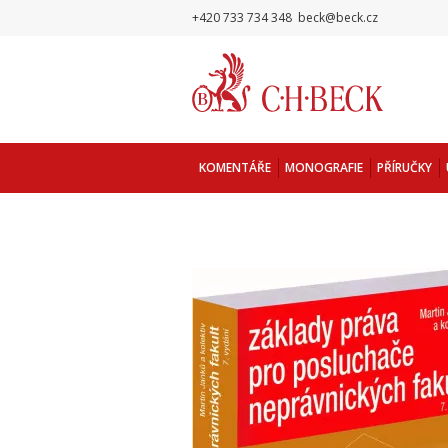
+420 733 734 348
beck@beck.cz
KOMENTÁŘE
MONOGRAFIE
PŘÍRUČKY