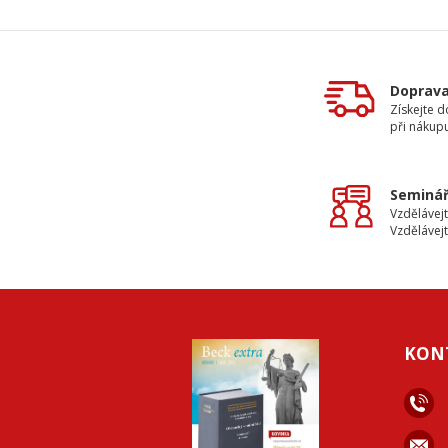
Doprav
Získejte 
při nákup
Seminář
Vzdělávejt
Vzdělávejt
KON