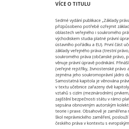
VÍCE O TITULU
Sedmé vydání publikace „Základy práva
přizpůsobeno potřebě ozřejmit základní
oblastech veřejného i soukromého prá
východiskem studia platné právní úpra
ústavního pořádku a EU). První část uč
základy veřejného práva (trestní právo
soukromého práva (občanské právo, pr
věnuje právní úpravě podnikání. Přináš
(veřejné rejstříky, živnostenské právo
zejména jeho soukromoprávní jádro d
Samostatná kapitola je věnována právn
v textu učebnice zařazeny dvě kapitoly
vztahů s cizím (mezinárodním) prvkem
zajištění bezpečnosti státu v rámci pl
sepsána obnoveným autorským kolektiv
teorie i praxe. Obsahově je zaměřena n
škol neprávnického zaměření, poslouží i 
českého práva v kontextu s evropským