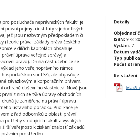
Detaily
 pro posluchače neprávnických fakult“ je
 právní pojmy a instituty v jednotlivých
Objednací čí
va, jež jsou nezbytným předpokladem či
ISBN:
978-80
vy (teorie práva, základy práva českého
Vydání:
7.
ebnice v dílčích kapitolách obsahuje
Datum vydá
, právní úprava veřejné správy) a
Typ publika
acovní právo). Druhá část učebnice se
Počet stran
í výklad jeho veřejnoprávního rámce
 a hospodářskou soutěž), ale objasňuje
Ke stažení
ané závazkovým a korporačním právem.
í ochraně duševního vlastnictví. Nově jsou
MU45_
; první z nich se týká úpravy obchodních
, druhá je zaměřena na právní úpravu
atného ústavního pořádku. Publikace je
em z řad odborníků z oblasti právní
a potřeby studujících fakult a vysokých
širší veřejnosti k získání znalostí základů
 právním prostředím.