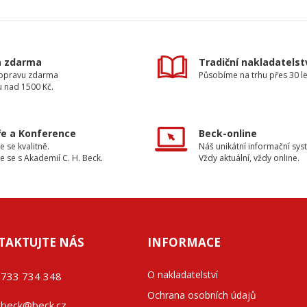
a zdarma
Tradiční nakladatelst
dopravu zdarma
Působíme na trhu přes 30 le
u nad 1500 Kč.
e a Konference
Beck-online
e se kvalitně.
Náš unikátní informační sys
e se s Akademií C. H. Beck.
Vždy aktuální, vždy online.
TAKTUJTE NÁS
INFORMACE
O nakladatelství
733 734 348
Ochrana osobních údajů
beck@beck.cz