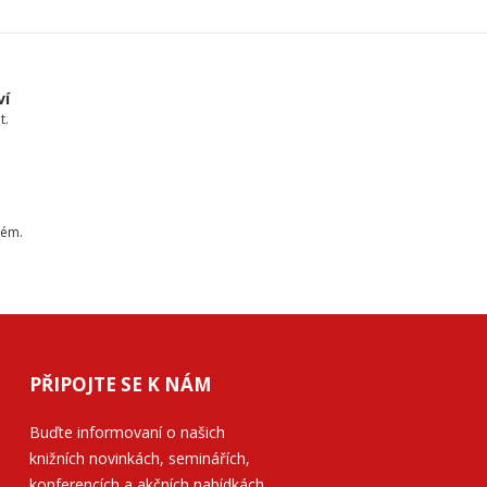
ví
t.
tém.
PŘIPOJTE SE K NÁM
Buďte informovaní o našich
knižních novinkách, seminářích,
konferencích a akčních nabídkách