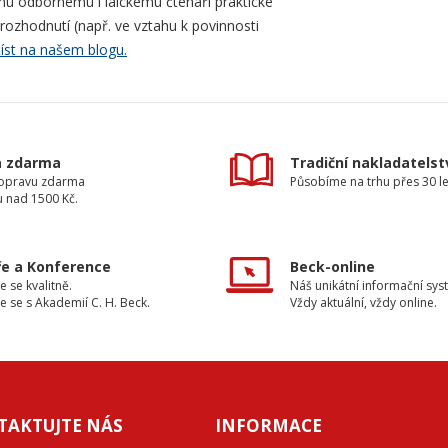
mu odbornému i laickému čtenáři praktické
ozhodnutí (např. ve vztahu k povinnosti
číst na našem blogu.
a zdarma
Tradiční nakladatelst
dopravu zdarma
Působíme na trhu přes 30 le
u nad 1500 Kč.
e a Konference
Beck-online
e se kvalitně.
Náš unikátní informační sys
e se s Akademií C. H. Beck.
Vždy aktuální, vždy online.
TAKTUJTE NÁS
INFORMACE