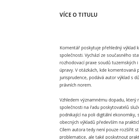
VÍCE O TITULU
Komentář poskytuje přehledný výklad k
společnosti. Vychází ze současného sta
rozhodovací praxe soudů tuzemských i z
úpravy. V otázkách, kde komentovaná p
jurisprudence, podává autor výklad s dů
právních norem.
Vzhledem významnému dopadu, který m
společnosti na řadu poskytovatelů služ
podnikající na poli digitální ekonomik
obecných výkladů především na praktic
Cílem autora tedy není pouze rozšířit 
problematice, ale také poskytnout prakt