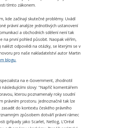
osti tímto zákonem.
m, kde začínají skutečné problémy. Uvádí
bné právní analýze jednotlivých ustanovení
komunikací a obchodních sdělení není tak
e na první pohled působit. Naopak věřím,
 nalézt odpovědi na otázky, se kterými se v
zhovoru pro naše nakladatelství autor Martin
em blogu.
 specialista na e-Government, zhodnotil
 následujícími slovy: "Napříč komentářem
úpravou, kterou poznamenaly roky soudní
m právním prostoru. Jednoznačně tak lze
o zasadit do kontextu českého právního
á významným způsobem dotváří právní rámec
ti (případy jako Scarlet, Netlog, L’Oréal