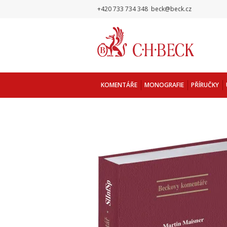
+420 733 734 348
beck@beck.cz
KOMENTÁŘE
MONOGRAFIE
PŘÍRUČKY