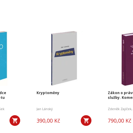
odce
Kryptoměny
Zákon o právu
etu
služby. Kome
šek
Jan Lánský
Zdeněk Zajíček
390,00 Kč
790,00 Kč