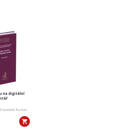
 na digitální
ntář
,
František Korbel
,
Dalibor Kovář
,
Pavel Amler
,
Josef Donát
,
Jan Tomíšek
,
David Oršul