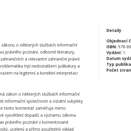
Detaily
Objednací čí
 zákonu o některých službách informační
ISBN:
978-80
vu právního poznání, odborné literatury,
Vydání:
1.
Datum vydá
ahraničních a relevantní zahraniční právní
Typ publika
roblematika trpí nedostatkem judikatury a
Počet stran
razem na legitimní a korektní interpretaci
á zákon o některých službách informační
eb informační společnosti a ostatní subjekty
y, se tento komentář zaměřuje mimo
ké vysvětlení dopadů a významu zákona.
stav právního poznání v komentované
ický, ucelený a přímo použitelný výklad