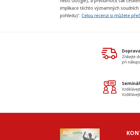
nebo Google), a přetlumočit tak české
implikace těchto významných soudních r
pohledu)“.
Celou recenzi si můžete pře
Doprav
Získejte 
při nákup
Seminář
Vzdělávejt
Vzdělávejt
KON