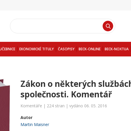
UČEBNICE
EKONOMICKÉ TITULY
ČASOPISY
BECK-ONLINE
BECK-NOXTUA
Zákon o některých službác
společnosti. Komentář
Komentáře | 224 stran | vydáno 06. 05. 2016
Autor
Martin Maisner