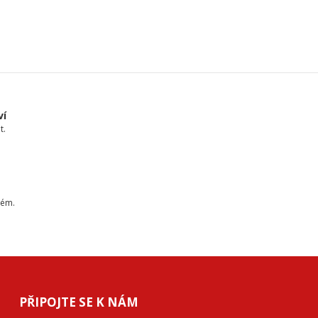
ví
t.
tém.
PŘIPOJTE SE K NÁM