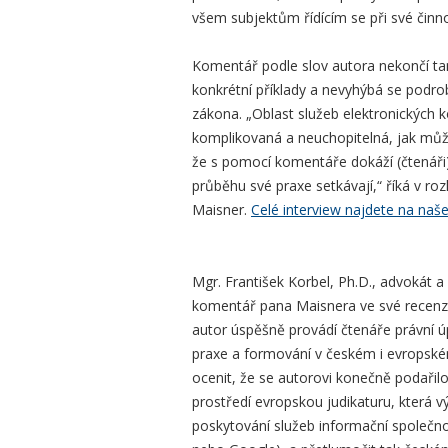
všem subjektům řídícím se při své činn
Komentář podle slov autora nekončí ta
konkrétní příklady a nevyhýbá se podro
zákona. „Oblast služeb elektronických 
komplikovaná a neuchopitelná, jak můž
že s pomocí komentáře dokáží (čtenáři)
průběhu své praxe setkávají,“ říká v ro
Maisner.
Celé interview najdete na naš
Mgr. František Korbel, Ph.D., advokát a
komentář pana Maisnera ve své recenzi
autor úspěšně provádí čtenáře právní 
praxe a formování v českém i evropské
ocenit, že se autorovi konečně podařil
prostředí evropskou judikaturu, kter
poskytování služeb informační společnos