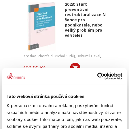
2023: Start
preventivní
restrukturalizace.Nová
šance pro
podnikatele, nebo
velký problém pro
věřitele?
Jaroslav Schönfeld
,
Michal Kuděj
,
Bohumil Havel
,
Petr Sprinz
,
a kol
490,00 Kč
V názvu publikace „2023: Start preventivní
restrukturalizace. Nová šance pro podnikatele,
nebo velký problém pro věřitele?“ je ve
skutečnosti důležitější druhá část názvu titulu.
Tato webová stránka používá cookies
Kolektiv autorů...
K personalizaci obsahu a reklam, poskytování funkcí
sociálních médií a analýze naší návštěvnosti využíváme
soubory cookie. Informace o tom, jak náš web používáte,
sdílíme se svými partnery pro sociální média, inzerci a