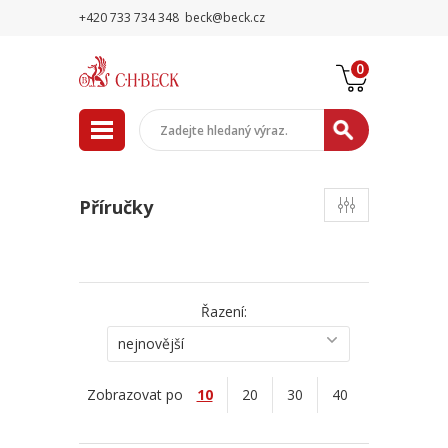
+420 733 734 348
beck@beck.cz
0
Příručky
Řazení:
nejnovější
Zobrazovat po
10
20
30
40