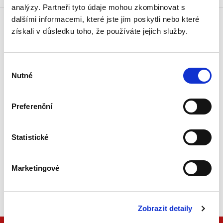
analýzy. Partneři tyto údaje mohou zkombinovat s
dalšími informacemi, které jste jim poskytli nebo které
získali v důsledku toho, že používáte jejich služby.
Doprava zdarma
Získejte dopravu zdarma
při nákupu nad 1500 Kč.
Výběr
Nutné
souhlasu
Tradiční nakladatelství
Působíme na trhu přes 30 let.
Preferenční
Semináře a Konference
Vzdělávejte se kvalitně.
Statistické
Vzdělávejte se s Akademií C. H. Beck.
Marketingové
Beck-online
Náš unikátní informační systém.
Vždy aktuální, vždy online.
Zobrazit detaily