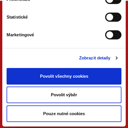
Statistické
Marketingové
Zobrazit detaily
ONLINE
PDF
VERZE
VERZE
Povolit všechny cookies
KONTAKTUJTE NÁS
Povolit výběr
733 734 348
beck@beck.cz
Pouze nutné cookies
facebook.com/beck.cz