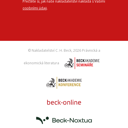
Přečtěte si, jak naše nakladatelství nakládá s Vašimi
osobními údaji
.
© Nakladatelství C. H. Beck,
2026 Právnická a
ekonomická literatura