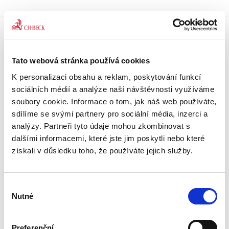
Doprava zdarma
Získejte dopravu zdarma
Tato webová stránka používá cookies
při nákupu nad 1500 Kč.
K personalizaci obsahu a reklam, poskytování funkcí
sociálních médií a analýze naší návštěvnosti využíváme
Tradiční nakladatelství
soubory cookie. Informace o tom, jak náš web používáte,
Působíme na trhu přes 30 let.
sdílíme se svými partnery pro sociální média, inzerci a
analýzy. Partneři tyto údaje mohou zkombinovat s
Semináře a Konference
dalšími informacemi, které jste jim poskytli nebo které
Vzdělávejte se kvalitně.
získali v důsledku toho, že používáte jejich služby.
Vzdělávejte se s Akademií C. H. Beck.
Beck-online
Výběr
Náš unikátní informační systém.
Nutné
souhlasu
Vždy aktuální, vždy online.
Preferenční