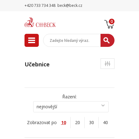
+420 733 734 348
beck@beck.cz
0
Učebnice
Řazení:
nejnovější
Zobrazovat po
10
20
30
40