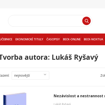
UČEBNICE
EKONOMICKÉ TITULY
ČASOPISY
BECK-ONLINE
BECK-NOXTUA
Tvorba autora: Lukáš Ryšavý
Řazení:
nejnovější
Zo
Nezávislost a nestrannost
Lukáš Ryšavý