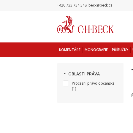
+420 733 734 348
beck@beck.cz
KOMENTÁŘE
MONOGRAFIE
PŘÍRUČKY
OBLASTI PRÁVA
Procesní právo občanské
(1)