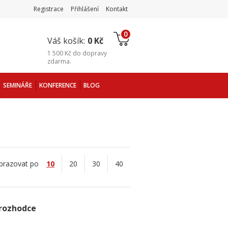
Registrace
Přihlášení
Kontakt
0
Váš košík:
0 Kč
1 500 Kč
do
dopravy
zdarma
.
SEMINÁŘE
KONFERENCE
BLOG
brazovat po
10
20
30
40
 rozhodce