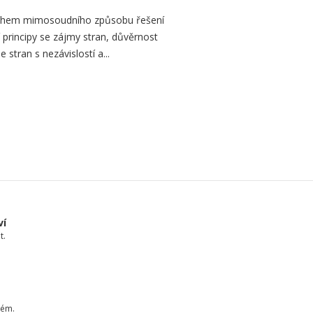
druhem mimosoudního způsobu řešení
 principy se zájmy stran, důvěrnost
 stran s nezávislostí a...
ví
t.
tém.