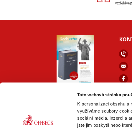
Vzdělávejt
KON
ONLINE
PDF
Tato webová stránka použ
VERZE
VERZE
K personalizaci obsahu a 
využíváme soubory cookie.
sociální média, inzerci a 
jste jim poskytli nebo kter