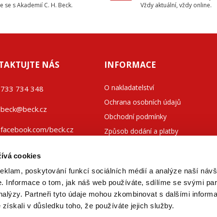
e se s Akademií C. H. Beck.
Vždy aktuální, vždy online.
TAKTUJTE NÁS
INFORMACE
O nakladatelství
733 734 348
Ochrana osobních údajů
beck@beck.cz
Obchodní podmínky
facebook.com/beck.cz
Způsob dodání a platby
Kontakty
ívá cookies
reklam, poskytování funkcí sociálních médií a analýze naší návš
 Informace o tom, jak náš web používáte, sdílíme se svými par
analýzy. Partneři tyto údaje mohou zkombinovat s dalšími inform
é získali v důsledku toho, že používáte jejich služby.