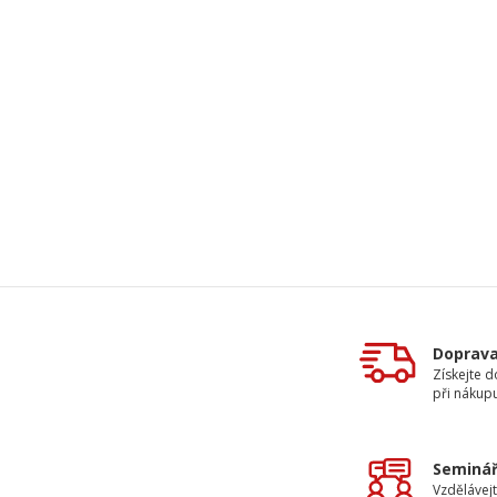
Doprav
Získejte 
při nákup
Seminář
Vzdělávejt