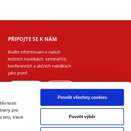
PŘIPOJTE SE K NÁM
Buďte informovaní o našich
knižních novinkách, seminářích,
konferencích a akčních nabídkách
jako první!
ODESLAT
Povolit všechny cookies
Přečtěte si, jak naše nakladatelství
těvnosti
nakládá s Vašimi
osobními údaji
.
tnery pro
Povolit výběr
acemi, které