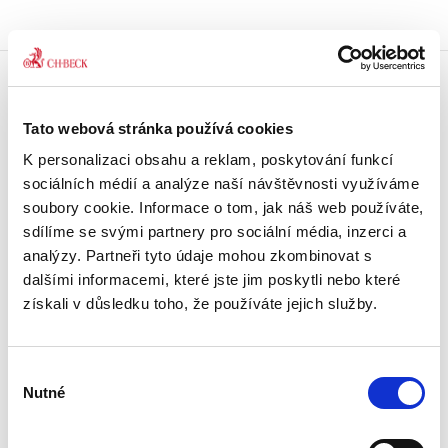
Doprava zdarma
Tato webová stránka používá cookies
Získejte dopravu zdarma
při nákupu nad 1500 Kč.
K personalizaci obsahu a reklam, poskytování funkcí
sociálních médií a analýze naší návštěvnosti využíváme
Tradiční nakladatelství
soubory cookie. Informace o tom, jak náš web používáte,
Působíme na trhu přes 30 let.
sdílíme se svými partnery pro sociální média, inzerci a
analýzy. Partneři tyto údaje mohou zkombinovat s
dalšími informacemi, které jste jim poskytli nebo které
Semináře a Konference
Vzdělávejte se kvalitně.
získali v důsledku toho, že používáte jejich služby.
Vzdělávejte se s Akademií C. H. Beck.
Výběr
Beck-online
Nutné
Náš unikátní informační systém.
souhlasu
Vždy aktuální, vždy online.