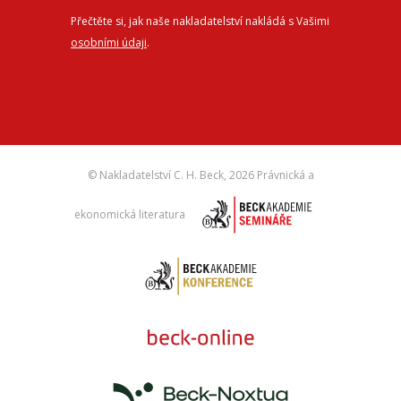
Přečtěte si, jak naše nakladatelství nakládá s Vašimi
osobními údaji
.
© Nakladatelství C. H. Beck,
2026 Právnická a
ekonomická literatura