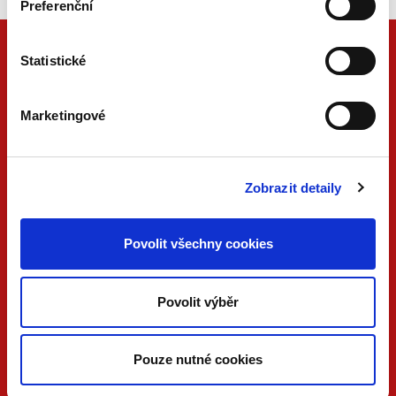
Preferenční
Statistické
Marketingové
Zobrazit detaily
ONLINE
PDF
Povolit všechny cookies
VERZE
VERZE
KONTAKTUJTE NÁS
Povolit výběr
733 734 348
beck@beck.cz
Pouze nutné cookies
facebook.com/beck.cz