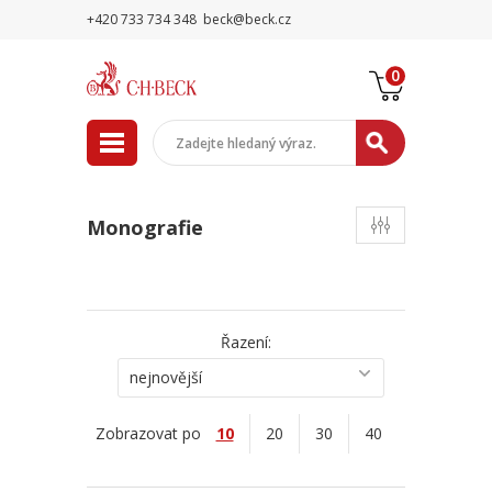
+420 733 734 348
beck@beck.cz
0
Monografie
Řazení:
nejnovější
Zobrazovat po
10
20
30
40