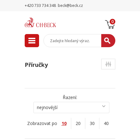
+420 733 734 348
beck@beck.cz
0
Příručky
Řazení:
nejnovější
Zobrazovat po
10
20
30
40