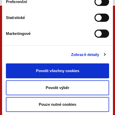
Preferenční
Statistické
Marketingové
Zobrazit detaily
ONLINE
PDF
Povolit všechny cookies
VERZE
VERZE
KONTAKTUJTE NÁS
Povolit výběr
733 734 348
beck@beck.cz
Pouze nutné cookies
facebook.com/beck.cz