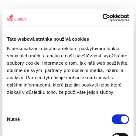
Doprava zdarma
Tato webová stránka používá cookies
Získejte dopravu zdarma
při nákupu nad 1500 Kč.
K personalizaci obsahu a reklam, poskytování funkcí
sociálních médií a analýze naší návštěvnosti využíváme
Tradiční nakladatelství
soubory cookie. Informace o tom, jak náš web používáte,
Působíme na trhu přes 30 let.
sdílíme se svými partnery pro sociální média, inzerci a
analýzy. Partneři tyto údaje mohou zkombinovat s
dalšími informacemi, které jste jim poskytli nebo které
Semináře a Konference
Vzdělávejte se kvalitně.
získali v důsledku toho, že používáte jejich služby.
Vzdělávejte se s Akademií C. H. Beck.
Výběr
Beck-online
Nutné
Náš unikátní informační systém.
souhlasu
Vždy aktuální, vždy online.