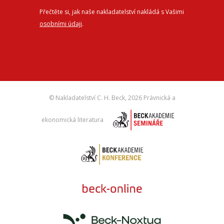
Přečtěte si, jak naše nakladatelství nakládá s Vašimi
osobními údaji
.
© Nakladatelství C. H. Beck,
2026 Právnická a
ekonomická literatura