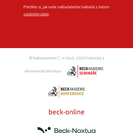
Přečtěte si, jak naše nakladatelství nakládá s Vašimi
osobními údaji
.
© Nakladatelství C. H. Beck,
2026 Právnická a
ekonomická literatura