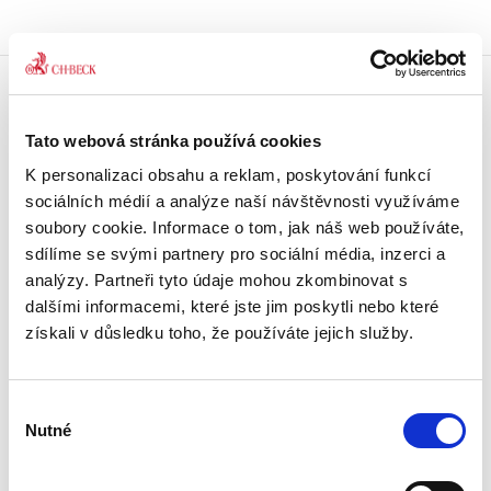
Doprava zdarma
Tato webová stránka používá cookies
Získejte dopravu zdarma
při nákupu nad 1500 Kč.
K personalizaci obsahu a reklam, poskytování funkcí
sociálních médií a analýze naší návštěvnosti využíváme
Tradiční nakladatelství
soubory cookie. Informace o tom, jak náš web používáte,
Působíme na trhu přes 30 let.
sdílíme se svými partnery pro sociální média, inzerci a
analýzy. Partneři tyto údaje mohou zkombinovat s
dalšími informacemi, které jste jim poskytli nebo které
Semináře a Konference
Vzdělávejte se kvalitně.
získali v důsledku toho, že používáte jejich služby.
Vzdělávejte se s Akademií C. H. Beck.
Výběr
Beck-online
Nutné
Náš unikátní informační systém.
souhlasu
Vždy aktuální, vždy online.