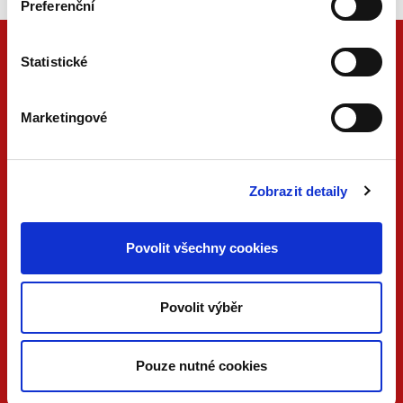
Preferenční
Statistické
Marketingové
Zobrazit detaily
ONLINE
PDF
Povolit všechny cookies
VERZE
VERZE
KONTAKTUJTE NÁS
Povolit výběr
733 734 348
beck@beck.cz
Pouze nutné cookies
facebook.com/beck.cz