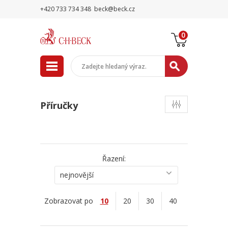
+420 733 734 348
beck@beck.cz
0
Příručky
Řazení:
nejnovější
Zobrazovat po
10
20
30
40