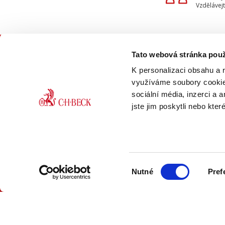
Vzdělávejt
Tato webová stránka použ
KON
K personalizaci obsahu a 
využíváme soubory cookie.
sociální média, inzerci a 
jste jim poskytli nebo kter
ONLINE
PDF
Výběr
VERZE
VERZE
Nutné
Pref
souhlasu