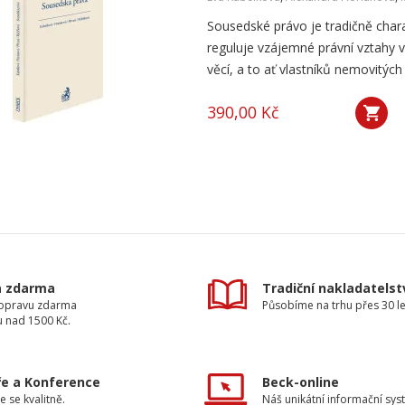
Sousedské právo je tradičně char
reguluje vzájemné právní vztahy 
věcí, a to ať vlastníků nemovitých 
390,00 Kč
a zdarma
Tradiční nakladatelst
dopravu zdarma
Působíme na trhu přes 30 le
u nad 1500 Kč.
e a Konference
Beck-online
e se kvalitně.
Náš unikátní informační sys