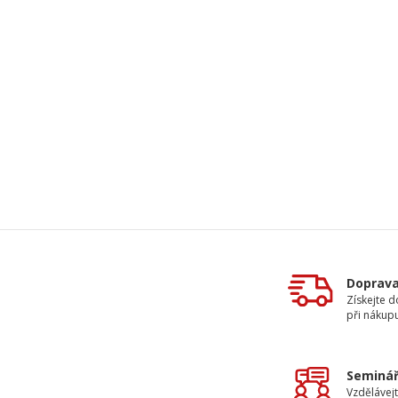
Doprav
Získejte 
při nákup
Seminář
Vzdělávejt