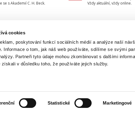
e se s Akademií C. H. Beck.
Vždy aktuální, vždy online.
ívá cookies
TAKTUJTE NÁS
INFORMACE
reklam, poskytování funkcí sociálních médií a analýze naší návš
 Informace o tom, jak náš web používáte, sdílíme se svými par
O nakladatelství
733 734 348
analýzy. Partneři tyto údaje mohou zkombinovat s dalšími inform
Ochrana osobních údajů
é získali v důsledku toho, že používáte jejich služby.
beck@beck.cz
Obchodní podmínky
facebook.com/beck.cz
Způsob dodání a platby
Kontakty
erenční
Statistické
Marketingové