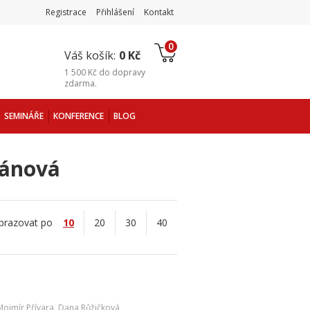
Registrace
Přihlášení
Kontakt
0
Váš košík:
0 Kč
1 500 Kč
do
dopravy
zdarma
.
SEMINÁŘE
KONFERENCE
BLOG
iánová
brazovat po
10
20
30
40
Mojmír Přívara
,
Dana Růžičková