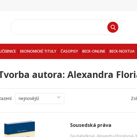
UČEBNICE
EKONOMICKÉ TITULY
ČASOPISY
BECK-ONLINE
BECK-NOXTUA
Tvorba autora: Alexandra Flor
Řazení:
nejnovější
Zo
Sousedská práva
Eva Kabelková
,
Alexandra Floriánová
,