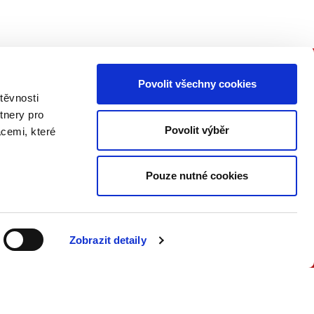
Povolit všechny cookies
PŘIPOJTE SE K NÁM
těvnosti
tnery pro
Buďte informovaní o našich
Povolit výběr
acemi, které
knižních novinkách, seminářích,
konferencích a akčních nabídkách
jako první!
Pouze nutné cookies
ODESLAT
Zobrazit detaily
Přečtěte si, jak naše nakladatelství
nakládá s Vašimi
osobními údaji
.