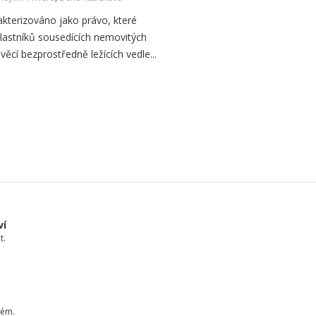
akterizováno jako právo, které
vlastníků sousedících nemovitých
věcí bezprostředně ležících vedle...
ví
t.
tém.