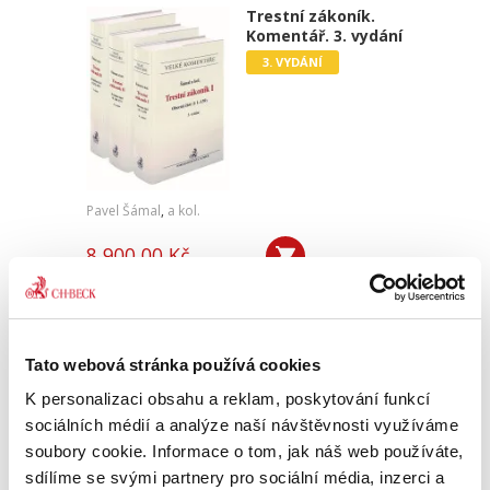
Trestní zákoník.
Komentář. 3. vydání
3. VYDÁNÍ
Pavel Šámal
,
a kol.
8 900,00 Kč
V tomto roce vychází nové 3. vydání Velkého
komentáře trestního zákoníku autorského
kolektivu pod vedením prof. JUDr. Pavla Šámala,
Ph.D., které zachycuje právní stav k 1. lednu
Tato webová stránka používá cookies
2023, a to včetně...
K personalizaci obsahu a reklam, poskytování funkcí
sociálních médií a analýze naší návštěvnosti využíváme
soubory cookie. Informace o tom, jak náš web používáte,
sdílíme se svými partnery pro sociální média, inzerci a