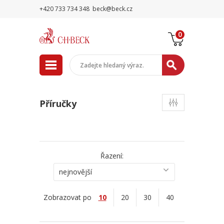
+420 733 734 348
beck@beck.cz
0
Příručky
Řazení:
nejnovější
Zobrazovat po
10
20
30
40