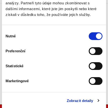
analýzy. Partneři tyto údaje mohou zkombinovat s
dalšími informacemi, které jste jim poskytli nebo které
získali v důsledku toho, že používáte jejich služby.
Doprava zdarma
Získejte dopravu zdarma
při nákupu nad 1500 Kč.
Výběr
Nutné
souhlasu
Tradiční nakladatelství
Působíme na trhu přes 30 let.
Preferenční
Semináře a Konference
Vzdělávejte se kvalitně.
Statistické
Vzdělávejte se s Akademií C. H. Beck.
Marketingové
Beck-online
Náš unikátní informační systém.
Vždy aktuální, vždy online.
Zobrazit detaily