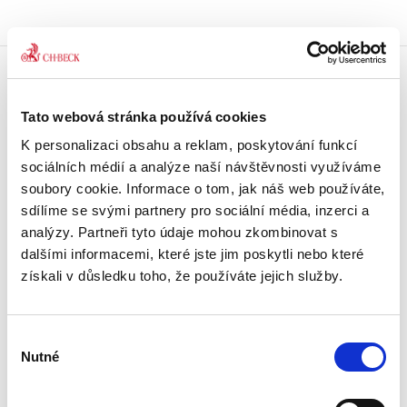
Doprava zdarma
Tato webová stránka používá cookies
Získejte dopravu zdarma
při nákupu nad 1500 Kč.
K personalizaci obsahu a reklam, poskytování funkcí
sociálních médií a analýze naší návštěvnosti využíváme
Tradiční nakladatelství
soubory cookie. Informace o tom, jak náš web používáte,
Působíme na trhu přes 30 let.
sdílíme se svými partnery pro sociální média, inzerci a
analýzy. Partneři tyto údaje mohou zkombinovat s
dalšími informacemi, které jste jim poskytli nebo které
Semináře a Konference
Vzdělávejte se kvalitně.
získali v důsledku toho, že používáte jejich služby.
Vzdělávejte se s Akademií C. H. Beck.
Výběr
Beck-online
Nutné
Náš unikátní informační systém.
souhlasu
Vždy aktuální, vždy online.