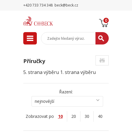
+420 733 734 348
beck@beck.cz
0
Příručky
5. strana výběru
1. strana výběru
Řazení:
nejnovější
Zobrazovat po
10
20
30
40