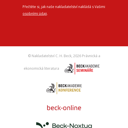
Přečtěte si, jak naše nakladatelství nakládá s Vašimi
osobními údaji
.
© Nakladatelství C. H. Beck,
2026 Právnická a
ekonomická literatura