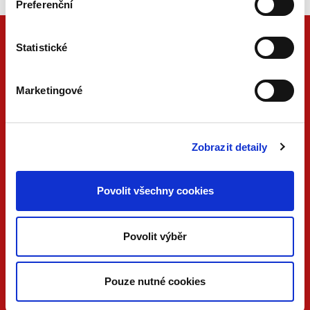
Preferenční
Statistické
Marketingové
Zobrazit detaily
ONLINE
PDF
Povolit všechny cookies
VERZE
VERZE
KONTAKTUJTE NÁS
Povolit výběr
733 734 348
beck@beck.cz
Pouze nutné cookies
facebook.com/beck.cz