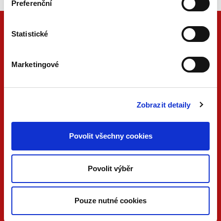
Preferenční
Statistické
Marketingové
Zobrazit detaily
ONLINE
PDF
Povolit všechny cookies
VERZE
VERZE
KONTAKTUJTE NÁS
Povolit výběr
733 734 348
beck@beck.cz
Pouze nutné cookies
facebook.com/beck.cz