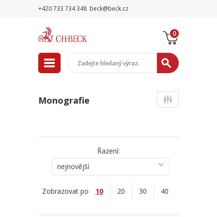
+420 733 734 348
beck@beck.cz
0
Monografie
Řazení:
nejnovější
Zobrazovat po
10
20
30
40