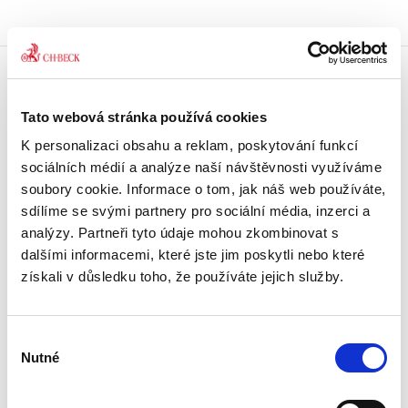
Doprava zdarma
Tato webová stránka používá cookies
Získejte dopravu zdarma
při nákupu nad 1500 Kč.
K personalizaci obsahu a reklam, poskytování funkcí
sociálních médií a analýze naší návštěvnosti využíváme
Tradiční nakladatelství
soubory cookie. Informace o tom, jak náš web používáte,
Působíme na trhu přes 30 let.
sdílíme se svými partnery pro sociální média, inzerci a
analýzy. Partneři tyto údaje mohou zkombinovat s
dalšími informacemi, které jste jim poskytli nebo které
Semináře a Konference
Vzdělávejte se kvalitně.
získali v důsledku toho, že používáte jejich služby.
Vzdělávejte se s Akademií C. H. Beck.
Výběr
Beck-online
Nutné
Náš unikátní informační systém.
souhlasu
Vždy aktuální, vždy online.