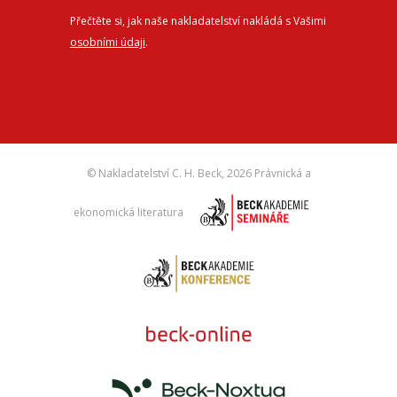
Přečtěte si, jak naše nakladatelství nakládá s Vašimi
osobními údaji
.
© Nakladatelství C. H. Beck,
2026 Právnická a
ekonomická literatura