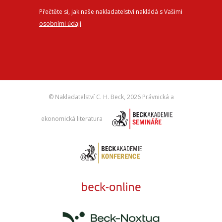
Přečtěte si, jak naše nakladatelství nakládá s Vašimi
osobními údaji
.
© Nakladatelství C. H. Beck,
2026 Právnická a
ekonomická literatura