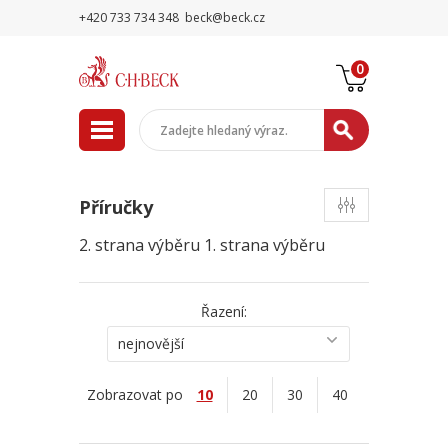
+420 733 734 348
beck@beck.cz
0
Příručky
2. strana výběru
1. strana výběru
Řazení:
nejnovější
Zobrazovat po
10
20
30
40