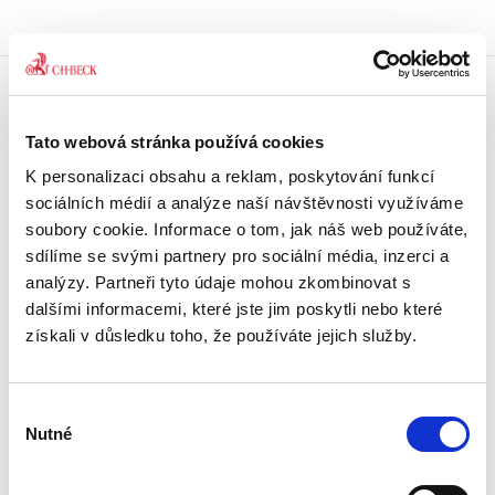
Doprava zdarma
Tato webová stránka používá cookies
Získejte dopravu zdarma
při nákupu nad 1500 Kč.
K personalizaci obsahu a reklam, poskytování funkcí
sociálních médií a analýze naší návštěvnosti využíváme
Tradiční nakladatelství
soubory cookie. Informace o tom, jak náš web používáte,
Působíme na trhu přes 30 let.
sdílíme se svými partnery pro sociální média, inzerci a
analýzy. Partneři tyto údaje mohou zkombinovat s
dalšími informacemi, které jste jim poskytli nebo které
Semináře a Konference
Vzdělávejte se kvalitně.
získali v důsledku toho, že používáte jejich služby.
Vzdělávejte se s Akademií C. H. Beck.
Výběr
Beck-online
Nutné
Náš unikátní informační systém.
souhlasu
Vždy aktuální, vždy online.