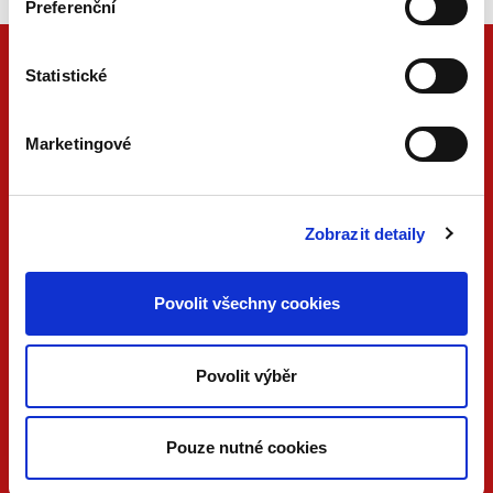
Preferenční
Statistické
Marketingové
Zobrazit detaily
ONLINE
PDF
Povolit všechny cookies
VERZE
VERZE
KONTAKTUJTE NÁS
Povolit výběr
733 734 348
beck@beck.cz
Pouze nutné cookies
facebook.com/beck.cz