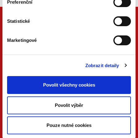
Preferenční
Statistické
Marketingové
Zobrazit detaily
ONLINE
PDF
Povolit všechny cookies
VERZE
VERZE
KONTAKTUJTE NÁS
Povolit výběr
733 734 348
beck@beck.cz
Pouze nutné cookies
facebook.com/beck.cz