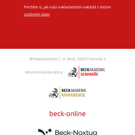
Přečtěte si, jak naše nakladatelství nakládá s Vašimi
osobními údaji
.
© Nakladatelství C. H. Beck,
2026 Právnická a
ekonomická literatura