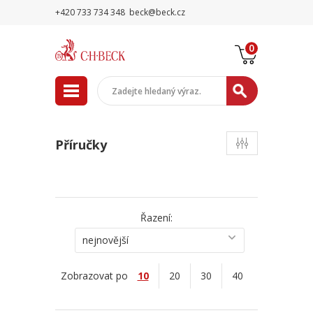
+420 733 734 348
beck@beck.cz
0
Příručky
Řazení:
nejnovější
Zobrazovat po
10
20
30
40