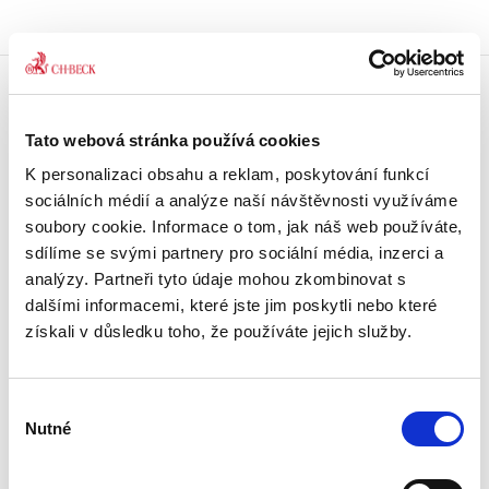
Doprava zdarma
Tato webová stránka používá cookies
Získejte dopravu zdarma
při nákupu nad 1500 Kč.
K personalizaci obsahu a reklam, poskytování funkcí
sociálních médií a analýze naší návštěvnosti využíváme
Tradiční nakladatelství
soubory cookie. Informace o tom, jak náš web používáte,
Působíme na trhu přes 30 let.
sdílíme se svými partnery pro sociální média, inzerci a
analýzy. Partneři tyto údaje mohou zkombinovat s
dalšími informacemi, které jste jim poskytli nebo které
Semináře a Konference
Vzdělávejte se kvalitně.
získali v důsledku toho, že používáte jejich služby.
Vzdělávejte se s Akademií C. H. Beck.
Výběr
Beck-online
Nutné
Náš unikátní informační systém.
souhlasu
Vždy aktuální, vždy online.