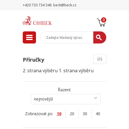
+420 733 734 348
beck@beck.cz
0
Příručky
2. strana výběru
1. strana výběru
Řazení:
nejnovější
Zobrazovat po
10
20
30
40