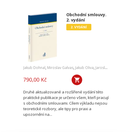
Obchodní smlouvy.
2. vydání
2. VYDÁNÍ
Jakub Dohnal
,
Miroslav Galvas
,
Jakub Oliva
,
Jaroslav Janoušek
,
Jiř
790,00 Kč
Druhé aktualizované a rozšířené vydání této
praktické publikace je určeno všem, kteří pracují
s obchodními smlouvami. Cílem výkladu nejsou
teoretické rozbory, ale tipy pro praxi a
upozornění na...