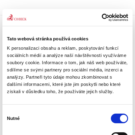
Doprava zdarma
Tato webová stránka používá cookies
Získejte dopravu zdarma
při nákupu nad 1500 Kč.
K personalizaci obsahu a reklam, poskytování funkcí
sociálních médií a analýze naší návštěvnosti využíváme
Tradiční nakladatelství
soubory cookie. Informace o tom, jak náš web používáte,
Působíme na trhu přes 30 let.
sdílíme se svými partnery pro sociální média, inzerci a
analýzy. Partneři tyto údaje mohou zkombinovat s
dalšími informacemi, které jste jim poskytli nebo které
Semináře a Konference
Vzdělávejte se kvalitně.
získali v důsledku toho, že používáte jejich služby.
Vzdělávejte se s Akademií C. H. Beck.
Výběr
Beck-online
Nutné
Náš unikátní informační systém.
souhlasu
Vždy aktuální, vždy online.