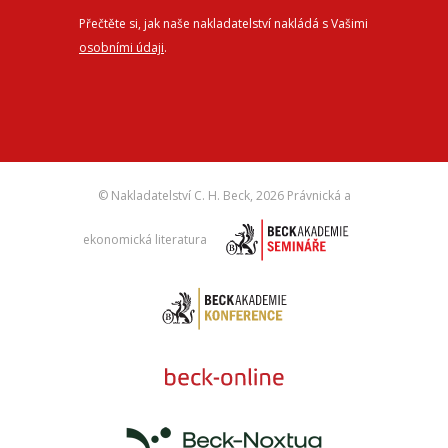
Přečtěte si, jak naše nakladatelství nakládá s Vašimi
osobními údaji
.
© Nakladatelství C. H. Beck,
2026 Právnická a
ekonomická literatura