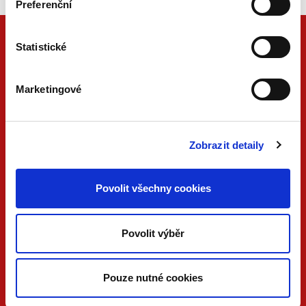
Preferenční
Statistické
Marketingové
Zobrazit detaily
ONLINE
PDF
Povolit všechny cookies
VERZE
VERZE
KONTAKTUJTE NÁS
Povolit výběr
733 734 348
beck@beck.cz
Pouze nutné cookies
facebook.com/beck.cz