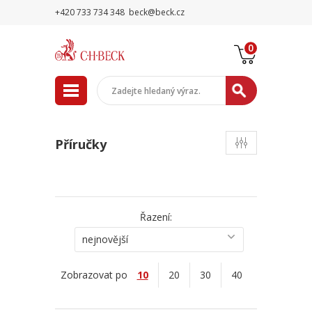
+420 733 734 348
beck@beck.cz
0
Příručky
Řazení:
nejnovější
Zobrazovat po
10
20
30
40