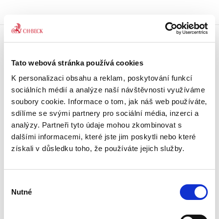
Doprava zdarma
Tato webová stránka používá cookies
Získejte dopravu zdarma
při nákupu nad 1500 Kč.
K personalizaci obsahu a reklam, poskytování funkcí
sociálních médií a analýze naší návštěvnosti využíváme
Tradiční nakladatelství
soubory cookie. Informace o tom, jak náš web používáte,
Působíme na trhu přes 30 let.
sdílíme se svými partnery pro sociální média, inzerci a
analýzy. Partneři tyto údaje mohou zkombinovat s
dalšími informacemi, které jste jim poskytli nebo které
Semináře a Konference
Vzdělávejte se kvalitně.
získali v důsledku toho, že používáte jejich služby.
Vzdělávejte se s Akademií C. H. Beck.
Výběr
Beck-online
Nutné
Náš unikátní informační systém.
souhlasu
Vždy aktuální, vždy online.