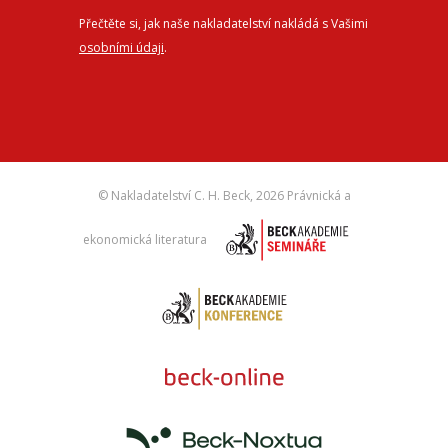
Přečtěte si, jak naše nakladatelství nakládá s Vašimi
osobními údaji
.
© Nakladatelství C. H. Beck,
2026 Právnická a
ekonomická literatura