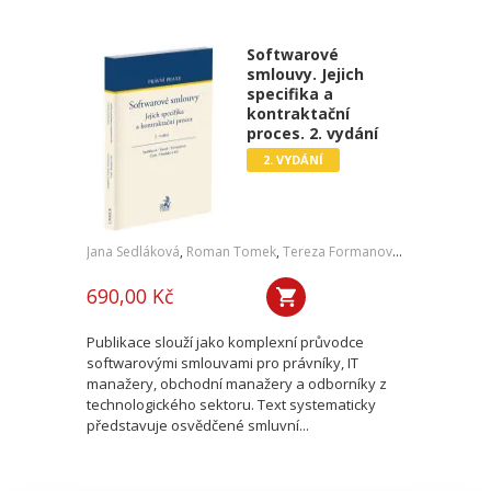
Softwarové
smlouvy. Jejich
specifika a
kontraktační
proces. 2. vydání
2. VYDÁNÍ
Jana Sedláková
,
Roman Tomek
,
Tereza Formanová
,
Pavel Čech
,
J
690,00 Kč
Publikace slouží jako komplexní průvodce
softwarovými smlouvami pro právníky, IT
manažery, obchodní manažery a odborníky z
technologického sektoru. Text systematicky
představuje osvědčené smluvní...