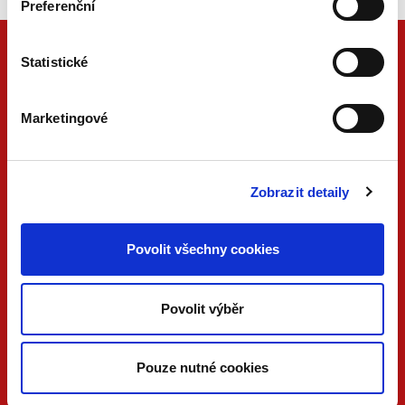
Preferenční
Statistické
Marketingové
Zobrazit detaily
ONLINE
PDF
Povolit všechny cookies
VERZE
VERZE
KONTAKTUJTE NÁS
Povolit výběr
733 734 348
beck@beck.cz
Pouze nutné cookies
facebook.com/beck.cz