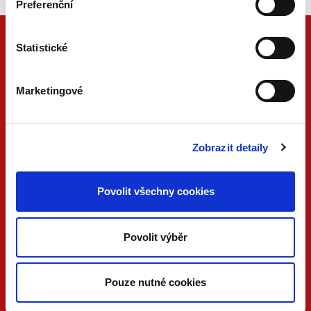
Preferenční
Statistické
Marketingové
Zobrazit detaily
ONLINE
PDF
Povolit všechny cookies
VERZE
VERZE
KONTAKTUJTE NÁS
Povolit výběr
733 734 348
beck@beck.cz
Pouze nutné cookies
facebook.com/beck.cz