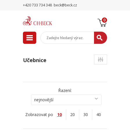
+420 733 734 348
beck@beck.cz
0
Učebnice
Řazení:
nejnovější
Zobrazovat po
10
20
30
40