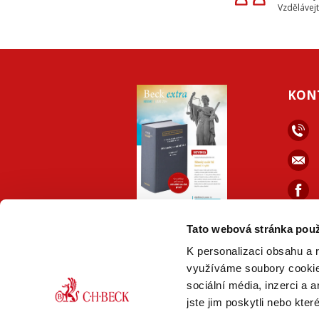
Vzdělávejt
KON
ONLINE
PDF
Tato webová stránka použ
VERZE
VERZE
K personalizaci obsahu a 
využíváme soubory cookie.
sociální média, inzerci a 
jste jim poskytli nebo kter