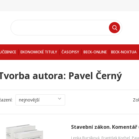
UČEBNICE
EKONOMICKÉ TITULY
ČASOPISY
BECK-ONLINE
BECK-NOXTUA
Tvorba autora: Pavel Černý
Řazení:
nejnovější
Zo
Stavební zákon. Komentář 
Lenka Bursíková
,
František Korbel
,
Pav