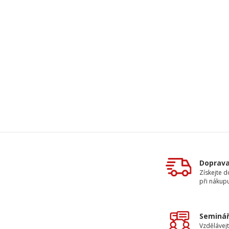
Doprav
Získejte 
při nákup
Seminář
Vzdělávejt