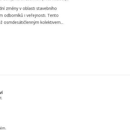
dní změny v oblasti stavebního
um odborníků i veřejnosti. Tento
ež osmdesátičlenným kolektivem...
ví
t.
tém.