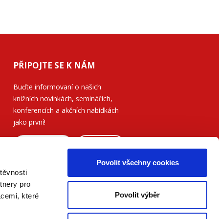
PŘIPOJTE SE K NÁM
Buďte informovaní o našich
knižních novinkách, seminářích,
konferencích a akčních nabídkách
jako první!
ODESLAT
Povolit všechny cookies
Přečtěte si, jak naše nakladatelství
těvnosti
nakládá s Vašimi
osobními údaji
.
tnery pro
Povolit výběr
acemi, které