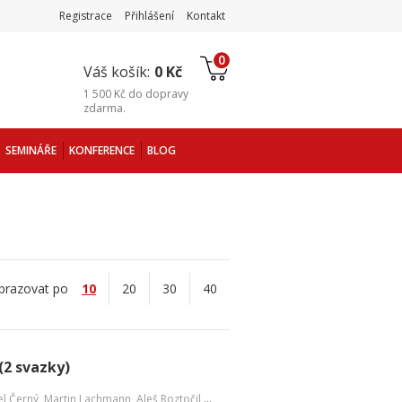
Registrace
Přihlášení
Kontakt
0
Váš košík:
0 Kč
1 500 Kč
do
dopravy
zdarma
.
SEMINÁŘE
KONFERENCE
BLOG
brazovat po
10
20
30
40
(2 svazky)
el Černý
,
Martin Lachmann
,
Aleš Roztočil
,
David Bohadlo
,
a kol.