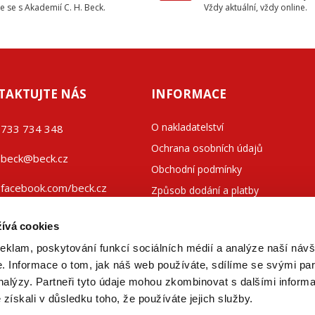
e se s Akademií C. H. Beck.
Vždy aktuální, vždy online.
TAKTUJTE NÁS
INFORMACE
O nakladatelství
733 734 348
Ochrana osobních údajů
beck@beck.cz
Obchodní podmínky
facebook.com/beck.cz
Způsob dodání a platby
Kontakty
ívá cookies
reklam, poskytování funkcí sociálních médií a analýze naší návš
 Informace o tom, jak náš web používáte, sdílíme se svými par
analýzy. Partneři tyto údaje mohou zkombinovat s dalšími inform
é získali v důsledku toho, že používáte jejich služby.