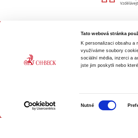
Vzdělávejt
Tato webová stránka použ
KON
K personalizaci obsahu a 
využíváme soubory cookie.
sociální média, inzerci a 
jste jim poskytli nebo kter
ONLINE
PDF
Výběr
VERZE
VERZE
Nutné
Pref
souhlasu