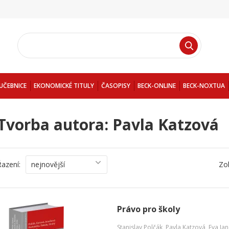
UČEBNICE
EKONOMICKÉ TITULY
ČASOPISY
BECK-ONLINE
BECK-NOXTUA
Tvorba autora: Pavla Katzová
Řazení:
nejnovější
Zo
Právo pro školy
Stanislav Polčák
,
Pavla Katzová
,
Eva Ja