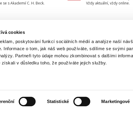
e se s Akademií C. H. Beck.
Vždy aktuální, vždy online.
ívá cookies
TAKTUJTE NÁS
INFORMACE
reklam, poskytování funkcí sociálních médií a analýze naší návš
 Informace o tom, jak náš web používáte, sdílíme se svými par
O nakladatelství
733 734 348
analýzy. Partneři tyto údaje mohou zkombinovat s dalšími inform
Ochrana osobních údajů
é získali v důsledku toho, že používáte jejich služby.
beck@beck.cz
Obchodní podmínky
facebook.com/beck.cz
Způsob dodání a platby
Kontakty
erenční
Statistické
Marketingové