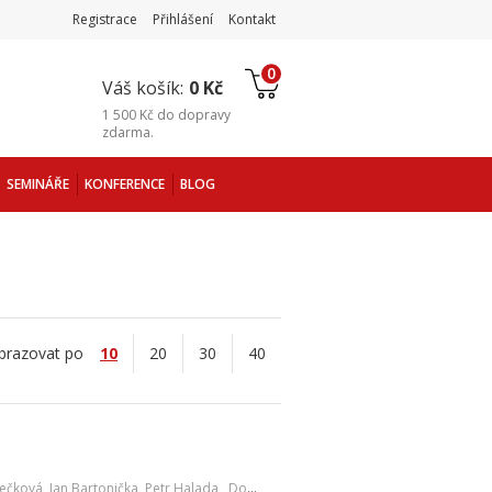
Registrace
Přihlášení
Kontakt
0
Váš košík:
0 Kč
1 500 Kč
do
dopravy
zdarma
.
SEMINÁŘE
KONFERENCE
BLOG
brazovat po
10
20
30
40
nečková
,
Jan Bartonička
,
Petr Halada
,
Dominik Hrubý
,
Lenka Matějová