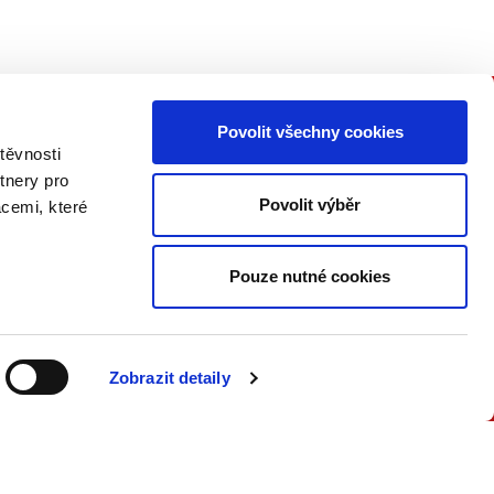
Povolit všechny cookies
PŘIPOJTE SE K NÁM
těvnosti
tnery pro
Buďte informovaní o našich
Povolit výběr
acemi, které
knižních novinkách, seminářích,
konferencích a akčních nabídkách
jako první!
Pouze nutné cookies
ODESLAT
Zobrazit detaily
Přečtěte si, jak naše nakladatelství
nakládá s Vašimi
osobními údaji
.