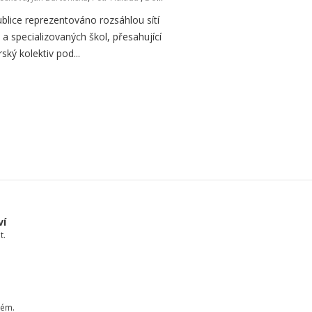
ublice reprezentováno rozsáhlou sítí
 a specializovaných škol, přesahující
ský kolektiv pod...
ví
t.
tém.