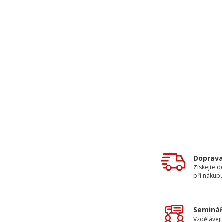
Doprav
Získejte 
při nákup
Seminář
Vzdělávejt