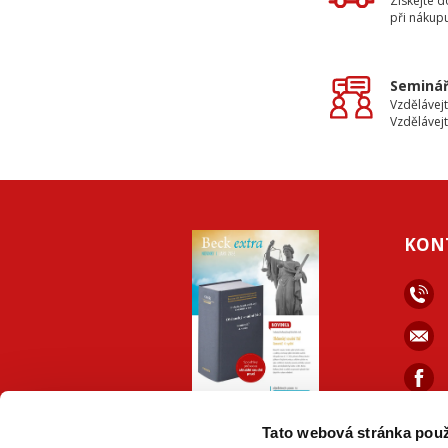
Získejte 
při nákup
Seminář
Vzdělávejt
Vzdělávejt
KON
ONLINE
PDF
Tato webová stránka použ
VERZE
VERZE