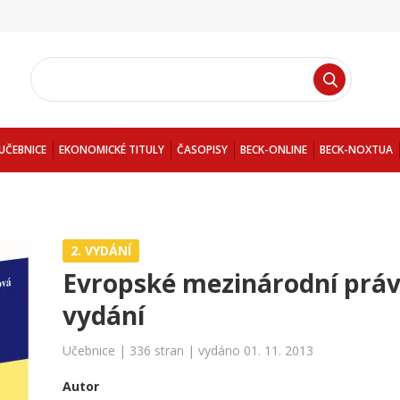
UČEBNICE
EKONOMICKÉ TITULY
ČASOPISY
BECK-ONLINE
BECK-NOXTUA
2. VYDÁNÍ
Evropské mezinárodní práv
vydání
Učebnice | 336 stran | vydáno 01. 11. 2013
Autor