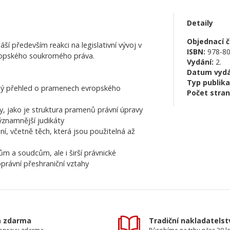
Detaily
Objednací čí
áší především reakci na legislativní vývoj v
ISBN:
978-80
evropského soukromého práva.
Vydání:
2.
Datum vydá
Typ publika
ný přehled o pramenech evropského
Počet stran
y, jako je struktura pramenů právní úpravy
významnější judikáty
ní, včetně těch, která jsou použitelná až
m a soudcům, ale i širší právnické
právní přeshraniční vztahy
a zdarma
Tradiční nakladatelst