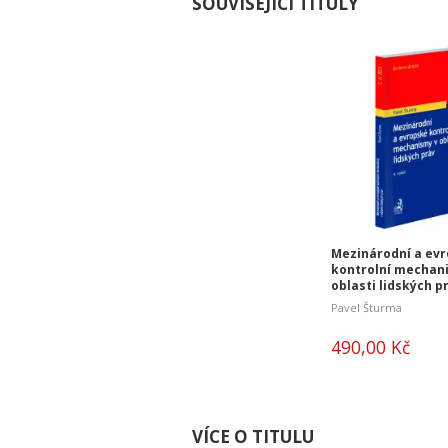
SOUVISEJÍCÍ TITULY
Mezinárodní a ev
kontrolní mechan
oblasti lidských pr
vydání
Pavel Šturma
490,00 Kč
VÍCE O TITULU