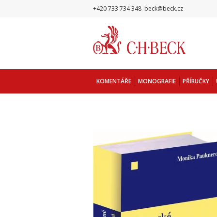
+420 733 734 348
beck@beck.cz
KOMENTÁŘE
MONOGRAFIE
PŘÍRUČKY