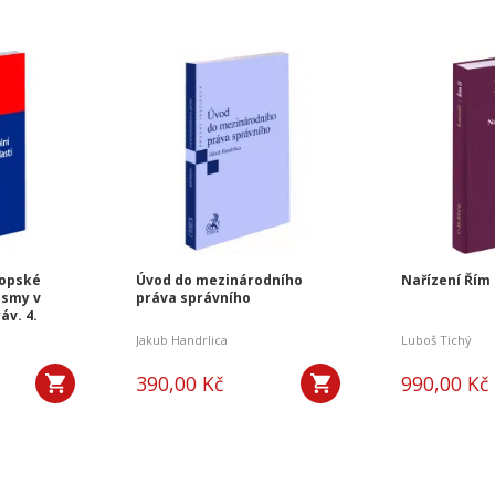
ropské
Úvod do mezinárodního
Nařízení Řím 
ismy v
práva správního
áv. 4.
Jakub Handrlica
Luboš Tichý
390,00 Kč
990,00 Kč