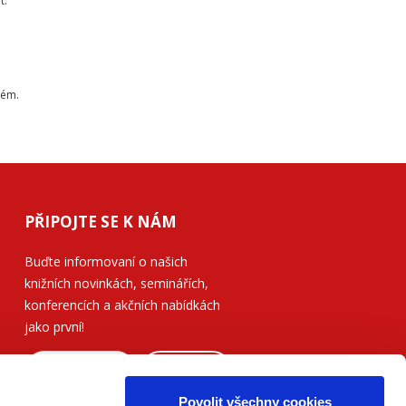
t.
tém.
PŘIPOJTE SE K NÁM
Buďte informovaní o našich
knižních novinkách, seminářích,
konferencích a akčních nabídkách
jako první!
ODESLAT
Povolit všechny cookies