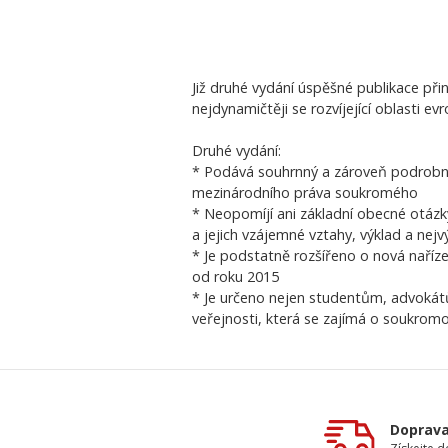
Již druhé vydání úspěšné publikace přin
nejdynamičtěji se rozvíjející oblasti 
Druhé vydání:
* Podává souhrnný a zároveň podrob
mezinárodního práva soukromého
* Neopomíjí ani základní obecné otázk
a jejich vzájemné vztahy, výklad a nej
* Je podstatně rozšířeno o nová naříze
od roku 2015
* Je určeno nejen studentům, advokátů
veřejnosti, která se zajímá o soukromo
Doprav