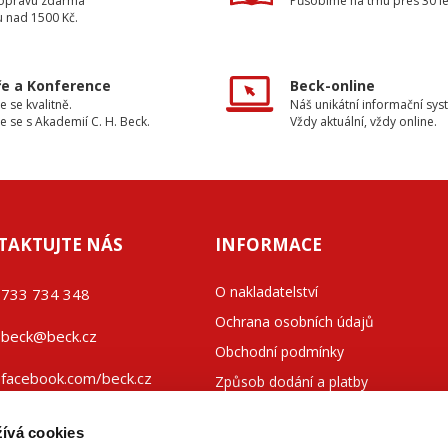
dopravu zdarma
Působíme na trhu přes 30 le
u nad 1500 Kč.
e a Konference
Beck-online
e se kvalitně.
Náš unikátní informační sys
e se s Akademií C. H. Beck.
Vždy aktuální, vždy online.
TAKTUJTE NÁS
INFORMACE
O nakladatelství
733 734 348
Ochrana osobních údajů
beck@beck.cz
Obchodní podmínky
facebook.com/beck.cz
Způsob dodání a platby
Kontakty
ívá cookies