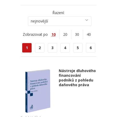
Řazení:
nejnovější
Zobrazovat po
10
20
30
40
1
2
3
4
5
6
Nástroje dluhového
financování
podniků z pohledu
daňového práva