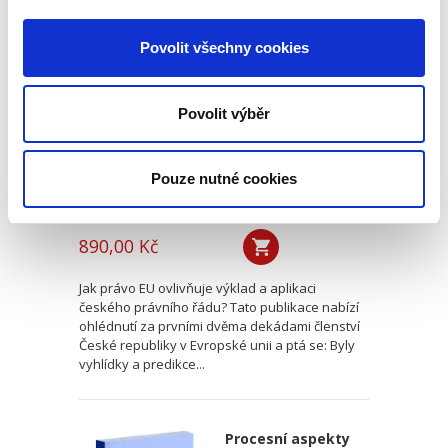
Dvacet let
vnitrostátní
Povolit všechny cookies
aplikace práva EU
Povolit výběr
Pouze nutné cookies
Michal Bobek
,
Petr Bříza
,
Pavlína Hubková
890,00 Kč
Jak právo EU ovlivňuje výklad a aplikaci
českého právního řádu? Tato publikace nabízí
ohlédnutí za prvními dvěma dekádami členství
České republiky v Evropské unii a ptá se: Byly
vyhlídky a predikce...
Procesní aspekty