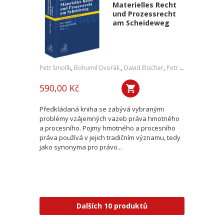
Materielles Recht
und Prozessrecht
am Scheideweg
Petr Smolík
,
Bohumil Dvořák,
,
David Elischer
,
Petr Lavický
,
Tomáš 
590,00 Kč
Předkládaná kniha se zabývá vybranými
problémy vzájemných vazeb práva hmotného
a procesního. Pojmy hmotného a procesního
práva používá v jejich tradičním významu, tedy
jako synonyma pro právo...
Dalších 10 produktů