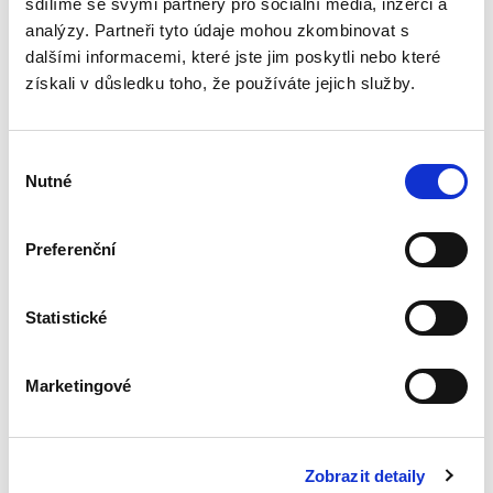
sdílíme se svými partnery pro sociální média, inzerci a
analýzy. Partneři tyto údaje mohou zkombinovat s
dalšími informacemi, které jste jim poskytli nebo které
Evropské
získali v důsledku toho, že používáte jejich služby.
insolvenční nařízení
v českém civilním
procesu
Výběr
Nutné
souhlasu
Preferenční
Alexander J. Bělohlávek
690,00 Kč
Statistické
Publikace navazuje na druhé vydání autorova
podrobného komentáře k Nařízení 2015/848 o
Marketingové
insolvenčním řízení, který vyšel v české verzi u
C. H. Beck v roce 2020. Zmíněný komentář byl
zpracován v...
Zobrazit detaily