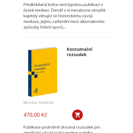
Předkládaná kniha není typickou publikací o
české mediaci. Čtenář v ní nenalezne obvyklé
kapitoly věnující se historickému vývoji
mediace, jejímu začlenění mezi alternativními
způsoby řešení sporů,...
Kontumační
rozsudek
Miroslav Sedláček,
470,00 Kč
Publikace podrobně zkoumá rozsudek pro
zmeškání jako klasický institut civilního