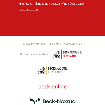
Přečtěte si, jak naše nakladatelství nakládá s Vašimi
osobními údaji
.
© Nakladatelství C. H. Beck,
2026 Právnická a
ekonomická literatura