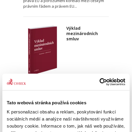
práva EU a porozumění korelaci mezi českým
právním řádem a právem EU...
Výklad
mezinárodních
smluv
Alexander J. Bělohlávek
690,00 Kč
Tato webová stránka používá cookies
Nová monografie se věnuje v české literatuře
dosud opomíjenému výkladu mezinárodních
K personalizaci obsahu a reklam, poskytování funkcí
smluv. Kompaktní a přece čtivý výklad zevrubně
sociálních médií a analýze naší návštěvnosti využíváme
rozebírá všechny možné aspekty výkladu
soubory cookie. Informace o tom, jak náš web používáte,
mezinárodních smluv;...