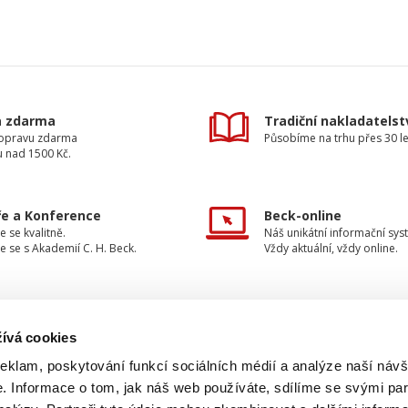
a zdarma
Tradiční nakladatelst
dopravu zdarma
Působíme na trhu přes 30 le
u nad 1500 Kč.
e a Konference
Beck-online
e se kvalitně.
Náš unikátní informační sys
e se s Akademií C. H. Beck.
Vždy aktuální, vždy online.
ívá cookies
TAKTUJTE NÁS
INFORMACE
reklam, poskytování funkcí sociálních médií a analýze naší návš
 Informace o tom, jak náš web používáte, sdílíme se svými par
O nakladatelství
733 734 348