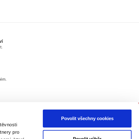
ví
t.
tém.
Povolit všechny cookies
PŘIPOJTE SE K NÁM
těvnosti
tnery pro
Buďte informovaní o našich
Povolit výběr