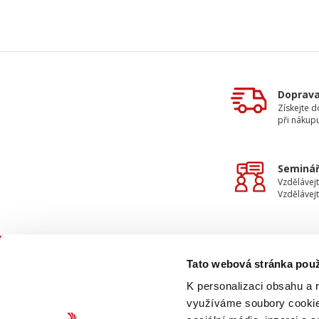
Doprav
Získejte 
při nákup
Seminář
Vzdělávejt
Vzdělávejt
Tato webová stránka použ
KON
K personalizaci obsahu a 
využíváme soubory cookie.