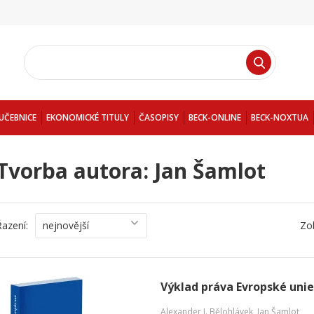
UČEBNICE
EKONOMICKÉ TITULY
ČASOPISY
BECK-ONLINE
BECK-NOXTUA
Tvorba autora: Jan Šamlot
Řazení:
nejnovější
Zo
Výklad práva Evropské unie
Alexander J. Bělohlávek
,
Jan Šamlot