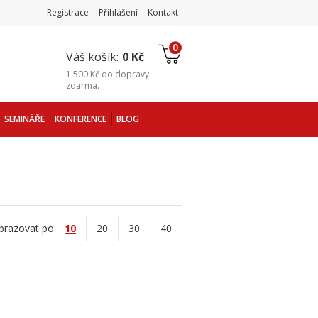
Registrace
Přihlášení
Kontakt
0
Váš košík:
0 Kč
1 500 Kč
do
dopravy
zdarma
.
SEMINÁŘE
KONFERENCE
BLOG
brazovat po
10
20
30
40