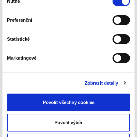
Nutné
zohledňuje rovněž právo Evropské unie,
souhlasu
stejně jako režim uznávání a výkonu
soudních smírů podle multilaterálních a
Preferenční
bilaterálních mezinárodních smluv.
Významné změny lze ostatně očekávat i v
souvislosti s připravovanou rekodifikací
Statistické
tuzemského civilního procesu, jehož záměry
jsou v textu publikace rovněž zohledněny.
Marketingové
Detaily
Objednací číslo:
EPI150
Zobrazit detaily
ISBN:
978-80-7400-882-5
Vydání:
1.
Datum vydání:
26. 07. 2022
Povolit všechny cookies
Typ publikace:
Monografie
Počet stran:
140
Povolit výběr
Ke stažení