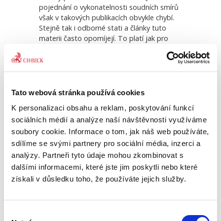
pojednání o vykonatelnosti soudních smírů
však v takových publikacích obvykle chybí.
Stejně tak i odborné stati a články tuto
 a o
Civilní proces. Řízení
Nezá
nesporné,...
roz
materii často opomíjejí. To platí jak pro
tuzemské, tak pro zahraniční prameny.
Jedná se přitom o mimořádně důležitou
590,00 Kč
390
problematiku s řadou specifik. Tato
publikace pojednává zejména, avšak nikoli
jen o kvalifikaci soudního smíru jako
Tato webová stránka používá cookies
exekučního titulu, jeho zvláštnostech,
K personalizaci obsahu a reklam, poskytování funkcí
vykonatelnosti a samotném výkonu v
sociálních médií a analýze naší návštěvnosti využíváme
tuzemském i přeshraničním kontextu.
Zejména přeshraniční přesah tohoto
soubory cookie. Informace o tom, jak náš web používáte,
právního institutu je přitom důležitý. Každý
sdílíme se svými partnery pro sociální média, inzerci a
stát totiž na soudní smír nahlíží svým
analýzy. Partneři tyto údaje mohou zkombinovat s
procesním pojetím odlišně. Přitom
dalšími informacemi, které jste jim poskytli nebo které
například to, zda a jakým způsobem
získali v důsledku toho, že používáte jejich služby.
následně soud takový smír schvaluje, má
zásadní význam pro jeho uznání a výkon v
jiném státě. Autor se danou problematikou
Výběr
komplexně a poctivě zabývá, přičemž