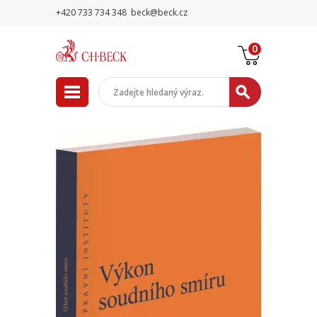
+420 733 734 348
beck@beck.cz
0