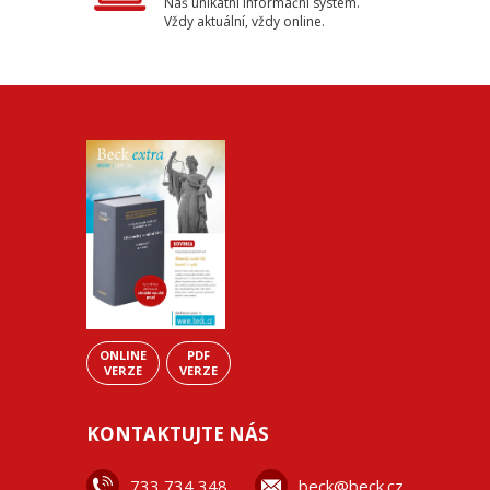
Náš unikátní informační systém.
Vždy aktuální, vždy online.
ONLINE
PDF
VERZE
VERZE
KONTAKTUJTE NÁS
733 734 348
beck@beck.cz