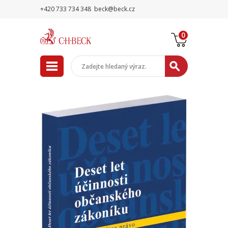
+420 733 734 348
beck@beck.cz
0