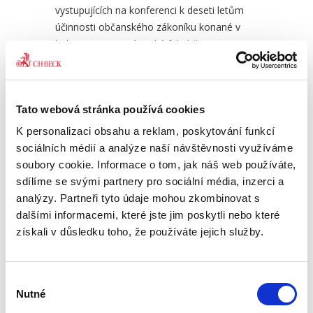
vystupujících na konferenci k deseti letům
účinnosti občanského zákoníku konané v
lednu 2024 na Právnické fakultě UP v
Olomouci. Jejími spoluautory jsou soudci
Pocta Jiřímu Spáčilovi
Pro
Nejvyššího soudu, notáři, představitelé
době
advokacie, akademické praxe i tvůrci
Tato webová stránka používá cookies
občanského zákoníku. V rámci vybraných
690,00 Kč
490
otázek se autoři zaměřují na zhodnocení
K personalizaci obsahu a reklam, poskytování funkcí
deseti let praktické aplikace právní úpravy
sociálních médií a analýze naší návštěvnosti využíváme
občanského zákoníku, jakož i zákona o
soubory cookie. Informace o tom, jak náš web používáte,
obchodních korporacích.
sdílíme se svými partnery pro sociální média, inzerci a
analýzy. Partneři tyto údaje mohou zkombinovat s
V rámci příspěvků se čtenář může seznámit
dalšími informacemi, které jste jim poskytli nebo které
se zhodnocením deseti let života
získali v důsledku toho, že používáte jejich služby.
právnických osob, fundací a svěřenských
fondů, či s tématy jako jsou zásahy do
osobnostních práv, zhodnocení právní
Výběr
úpravy imisí či právní úpravy staveb.
Nutné
souhlasu
Opomenuty nejsou ani otázky určování