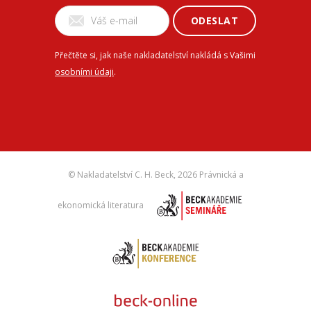
ODESLAT
Přečtěte si, jak naše nakladatelství nakládá s Vašimi
osobními údaji
.
© Nakladatelství C. H. Beck,
2026 Právnická a
ekonomická literatura