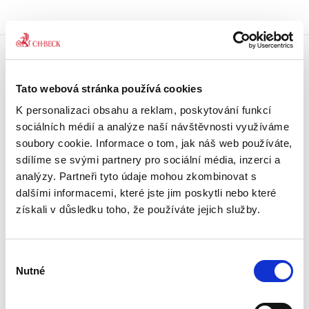
Doprava zdarma
Tato webová stránka používá cookies
Získejte dopravu zdarma
při nákupu nad 1500 Kč.
K personalizaci obsahu a reklam, poskytování funkcí
sociálních médií a analýze naší návštěvnosti využíváme
Tradiční nakladatelství
soubory cookie. Informace o tom, jak náš web používáte,
Působíme na trhu přes 30 let.
sdílíme se svými partnery pro sociální média, inzerci a
analýzy. Partneři tyto údaje mohou zkombinovat s
dalšími informacemi, které jste jim poskytli nebo které
Semináře a Konference
Vzdělávejte se kvalitně.
získali v důsledku toho, že používáte jejich služby.
Vzdělávejte se s Akademií C. H. Beck.
Výběr
Beck-online
Nutné
Náš unikátní informační systém.
souhlasu
Vždy aktuální, vždy online.