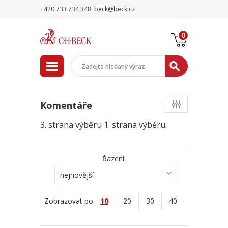
+420 733 734 348
beck@beck.cz
0
Komentáře
3. strana výběru
1. strana výběru
Řazení:
nejnovější
Zobrazovat po
10
20
30
40