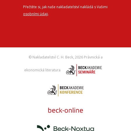
Přečtěte si, jak naše nakladatelství nakládá s Vašimi
osobními údaji
.
© Nakladatelství C. H. Beck,
2026 Právnická a
ekonomická literatura