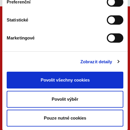
Preferenční
Statistické
Marketingové
Zobrazit detaily
ONLINE
PDF
Povolit všechny cookies
VERZE
VERZE
KONTAKTUJTE NÁS
Povolit výběr
733 734 348
beck@beck.cz
Pouze nutné cookies
facebook.com/beck.cz