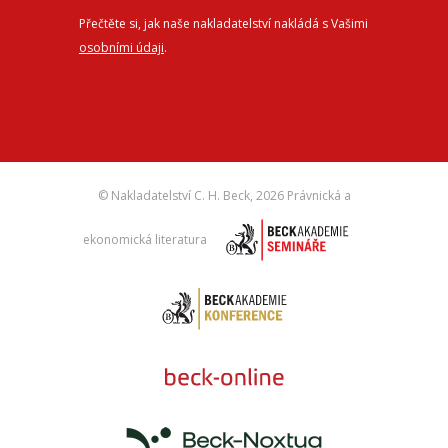
Přečtěte si, jak naše nakladatelství nakládá s Vašimi
osobními údaji
.
© Nakladatelství C. H. Beck,
2026 Právnická a
ekonomická literatura