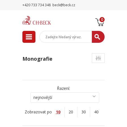
+420 733 734 348
beck@beck.cz
0
Monografie
Řazení:
nejnovější
Zobrazovat po
10
20
30
40