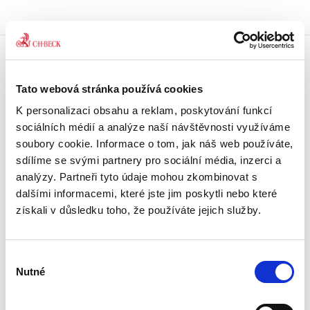
Doprava zdarma
Tato webová stránka používá cookies
Získejte dopravu zdarma
při nákupu nad 1500 Kč.
K personalizaci obsahu a reklam, poskytování funkcí
sociálních médií a analýze naší návštěvnosti využíváme
Tradiční nakladatelství
soubory cookie. Informace o tom, jak náš web používáte,
Působíme na trhu přes 30 let.
sdílíme se svými partnery pro sociální média, inzerci a
analýzy. Partneři tyto údaje mohou zkombinovat s
dalšími informacemi, které jste jim poskytli nebo které
Semináře a Konference
Vzdělávejte se kvalitně.
získali v důsledku toho, že používáte jejich služby.
Vzdělávejte se s Akademií C. H. Beck.
Výběr
Beck-online
Nutné
Náš unikátní informační systém.
souhlasu
Vždy aktuální, vždy online.