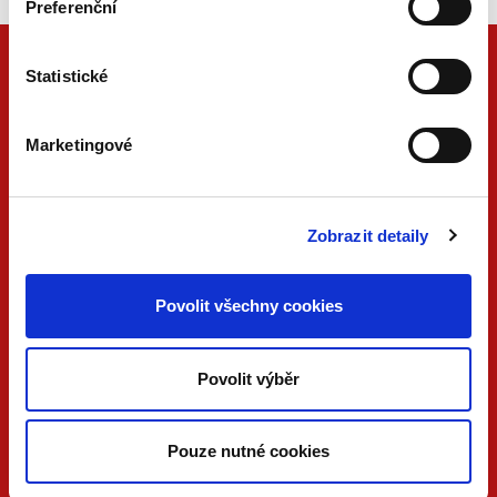
Preferenční
Statistické
Marketingové
Zobrazit detaily
ONLINE
PDF
Povolit všechny cookies
VERZE
VERZE
KONTAKTUJTE NÁS
Povolit výběr
733 734 348
beck@beck.cz
Pouze nutné cookies
facebook.com/beck.cz