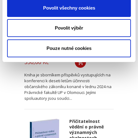
zákoníku
Povolit všechny cookies
Povolit výběr
Pouze nutné cookies
Renáta Šínová,
350,00 Kč
Kniha je sborníkem příspěvků vystupujících na
konferenci k deseti letům účinnosti
občanského zákoníku konané v lednu 2024 na
Právnické fakultě UP v Olomouci. Jejími
spoluautory jsou soudci...
Přičitatelnost
vědění o právně
významných
okolnostech