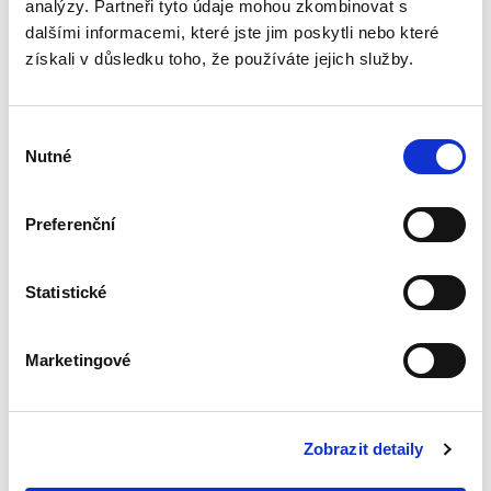
analýzy. Partneři tyto údaje mohou zkombinovat s
Veřejné zakázky v
dalšími informacemi, které jste jim poskytli nebo které
oblasti softwaru.
Vendor lock-in a
získali v důsledku toho, že používáte jejich služby.
další specifika
Výběr
Nutné
souhlasu
Jan Svoboda
Preferenční
370,00 Kč
Statistické
Kniha se věnuje zadávání veřejných zakázek v
oblasti softwaru. Autor v ní definuje specifika,
která se s tímto druhem plnění pojí, a poskytuje
Marketingové
praktický návod, jak dané zvláštnosti zohlednit
v...
Zobrazit detaily
Deset let účinnosti
občanského