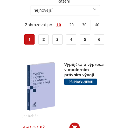
Řazení:
nejnovější
Zobrazovat po
10
20
30
40
1
2
3
4
5
6
Výpůjčka a výprosa
v moderním
právním vývoji
PŘIPRAVUJEME
Jan Kabát
450,00 Kč