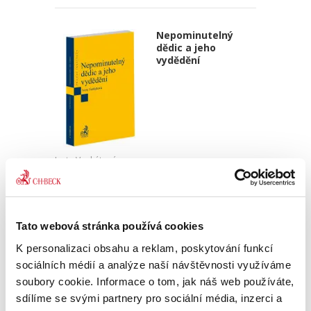
Nepominutelný
dědic a jeho
vydědění
Iveta Vankátová
340,00 Kč
Nová monografie se věnuje problematice
Tato webová stránka používá cookies
nepominutelného dědice, jeho vydědění a
opominutí, což jsou témata, která se po přijetí
K personalizaci obsahu a reklam, poskytování funkcí
nového občanského zákoníku v roce 2014 stala
sociálních médií a analýze naší návštěvnosti využíváme
mimořádně aktuální v...
soubory cookie. Informace o tom, jak náš web používáte,
sdílíme se svými partnery pro sociální média, inzerci a