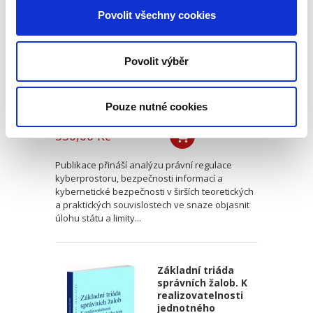
bezpečnosti a její
Povolit všechny cookies
meze
Povolit výběr
Pouze nutné cookies
Kristina Ramešová
550,00 Kč
Publikace přináší analýzu právní regulace
kyberprostoru, bezpečnosti informací a
kybernetické bezpečnosti v širších teoretických
a praktických souvislostech ve snaze objasnit
úlohu státu a limity...
Základní triáda
správních žalob. K
realizovatelnosti
jednotného