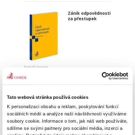
Zánik odpovědnosti
za přestupek
Tomáš Grygar
550,00 Kč
Publikace je primárně určena odborníkům z řad
Tato webová stránka používá cookies
správněprávní teorie a praxe, zejména
advokátům, akademikům, soudcům správních
K personalizaci obsahu a reklam, poskytování funkcí
soudů nebo pracovníkům správních úřadů
sociálních médií a analýze naší návštěvnosti využíváme
všech druhů a stupňů. Představuje...
soubory cookie. Informace o tom, jak náš web používáte,
sdílíme se svými partnery pro sociální média, inzerci a