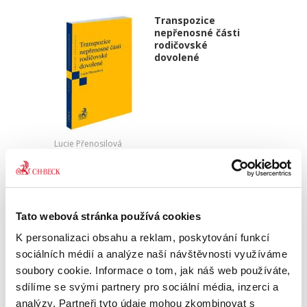
Transpozice
nepřenosné části
rodičovské
dovolené
Lucie Přenosilová
340,00 Kč
Monografie analyzuje soulad české právní
úpravy s požadavky čl. 5 odst. 2 a čl. 8 odst. 3
Tato webová stránka používá cookies
směrnice Evropského parlamentu a Rady (EU)
K personalizaci obsahu a reklam, poskytování funkcí
2019/1158 ze dne 20. června 2019 o rovnováze
mezi pracovním a...
sociálních médií a analýze naší návštěvnosti využíváme
soubory cookie. Informace o tom, jak náš web používáte,
sdílíme se svými partnery pro sociální média, inzerci a
Procesní aspekty
analýzy. Partneři tyto údaje mohou zkombinovat s