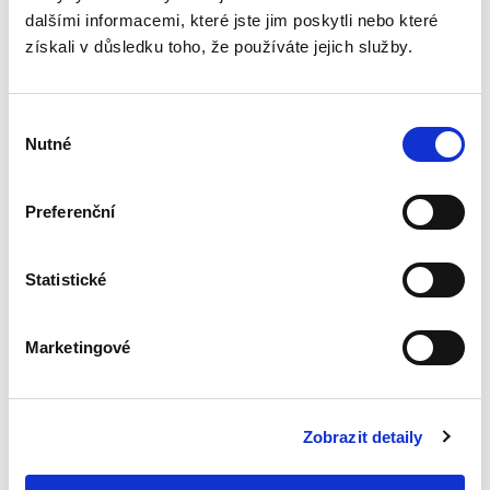
preventivní
dalšími informacemi, které jste jim poskytli nebo které
restrukturalizace
získali v důsledku toho, že používáte jejich služby.
Výběr
Nutné
souhlasu
Anna Zemandlová
Preferenční
340,00 Kč
Statistické
Zákon o preventivní restrukturalizaci, který
nabyl účinnosti v září 2023, zavádí do našeho
práva zcela nový institut sloužící k záchraně
životaschopných podniků. Zatímco mnoho
Marketingové
aspektů preventivní...
Zobrazit detaily
Právo hmotné a
procesní na
rozcestí |