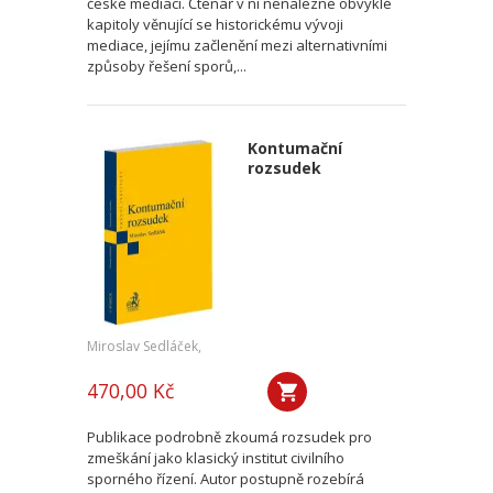
české mediaci. Čtenář v ní nenalezne obvyklé
kapitoly věnující se historickému vývoji
mediace, jejímu začlenění mezi alternativními
způsoby řešení sporů,...
Kontumační
rozsudek
Miroslav Sedláček,
470,00 Kč
Publikace podrobně zkoumá rozsudek pro
zmeškání jako klasický institut civilního
sporného řízení. Autor postupně rozebírá