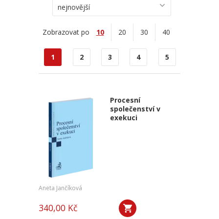
nejnovější
Zobrazovat po
10
20
30
40
1
2
3
4
5
Procesní
společenství v
exekuci
Aneta Jančíková
340,00 Kč