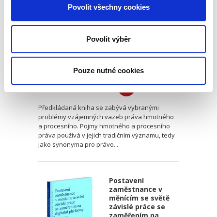
Materielles Recht
Povolit všechny cookies
und Prozessrecht
am Scheideweg
Povolit výběr
Petr Smolík
,
Bohumil Dvořák,
,
David Elischer
,
Petr Lavický
,
Tomáš 
Pouze nutné cookies
590,00 Kč
Předkládaná kniha se zabývá vybranými
problémy vzájemných vazeb práva hmotného
a procesního. Pojmy hmotného a procesního
práva používá v jejich tradičním významu, tedy
jako synonyma pro právo...
Postavení
zaměstnance v
měnícím se světě
závislé práce se
zaměřením na