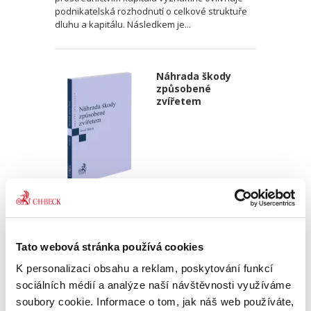
podnikatelská rozhodnutí o celkové struktuře
dluhu a kapitálu. Následkem je...
Náhrada škody
způsobené
zvířetem
Josef Bártů
390,00 Kč
Tato webová stránka používá cookies
Publikace pojednává o předpokladech vzniku
K personalizaci obsahu a reklam, poskytování funkcí
povinnosti nahradit újmu způsobenou zvířetem
podle § 2933 až 2935 ObčZ. Nejde ale pouze o
sociálních médií a analýze naší návštěvnosti využíváme
ryzí teorii, v knize čtenář nalezne srozumitelná
soubory cookie. Informace o tom, jak náš web používáte,