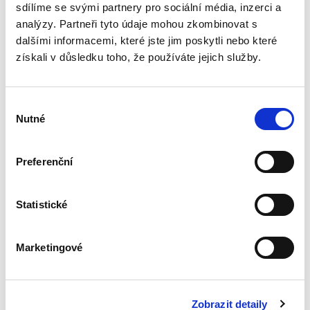
řešení...
sdílíme se svými partnery pro sociální média, inzerci a
analýzy. Partneři tyto údaje mohou zkombinovat s
dalšími informacemi, které jste jim poskytli nebo které
Nepominutelný
získali v důsledku toho, že používáte jejich služby.
dědic a jeho
vydědění
Výběr
Nutné
souhlasu
Preferenční
Iveta Vankátová
340,00 Kč
Statistické
Nová monografie se věnuje problematice
nepominutelného dědice, jeho vydědění a
Marketingové
opominutí, což jsou témata, která se po přijetí
nového občanského zákoníku v roce 2014 stala
mimořádně aktuální v...
Zobrazit detaily