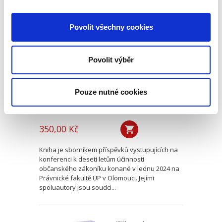
Deset let účinnosti
Povolit všechny cookies
občanského
zákoníku
Povolit výběr
Pouze nutné cookies
Renáta Šínová,
350,00 Kč
Kniha je sborníkem příspěvků vystupujících na
konferenci k deseti letům účinnosti
občanského zákoníku konané v lednu 2024 na
Právnické fakultě UP v Olomouci. Jejími
spoluautory jsou soudci...