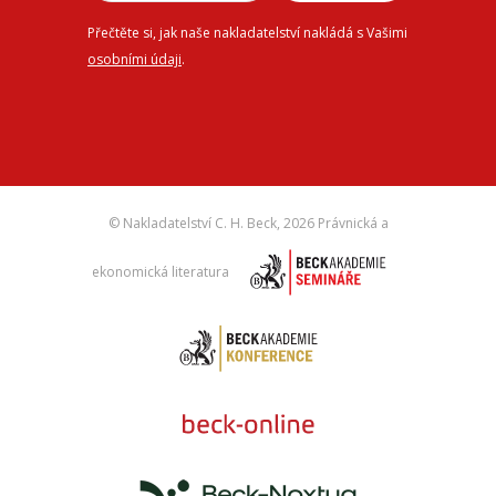
Přečtěte si, jak naše nakladatelství nakládá s Vašimi
osobními údaji
.
© Nakladatelství C. H. Beck,
2026 Právnická a
ekonomická literatura