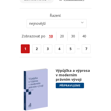
Řazení:
nejnovější
Zobrazovat po
10
20
30
40
...
1
2
3
4
5
7
Výpůjčka a výprosa
v moderním
právním vývoji
PŘIPRAVUJEME